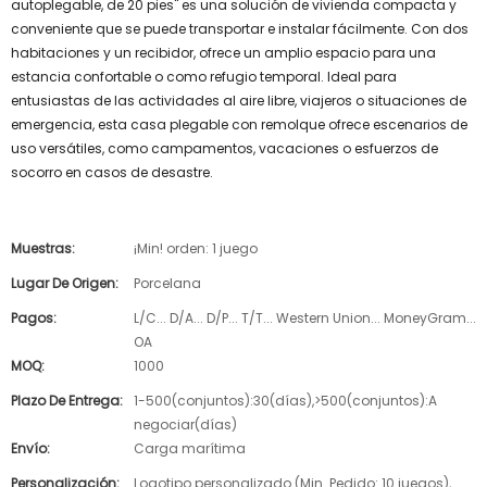
autoplegable, de 20 pies" es una solución de vivienda compacta y
conveniente que se puede transportar e instalar fácilmente. Con dos
habitaciones y un recibidor, ofrece un amplio espacio para una
estancia confortable o como refugio temporal. Ideal para
entusiastas de las actividades al aire libre, viajeros o situaciones de
emergencia, esta casa plegable con remolque ofrece escenarios de
uso versátiles, como campamentos, vacaciones o esfuerzos de
socorro en casos de desastre.
Muestras:
¡Min! orden: 1 juego
Lugar De Origen:
Porcelana
Pagos:
L/C... D/A... D/P... T/T... Western Union... MoneyGram...
OA
MOQ:
1000
Plazo De Entrega:
1-500(conjuntos):30(días),>500(conjuntos):A
negociar(días)
Envío:
Carga marítima
Personalización:
Logotipo personalizado (Min. Pedido: 10 juegos),