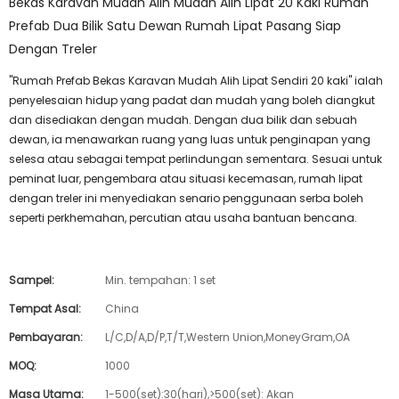
Bekas Karavan Mudah Alih Mudah Alih Lipat 20 Kaki Rumah
Prefab Dua Bilik Satu Dewan Rumah Lipat Pasang Siap
Dengan Treler
"Rumah Prefab Bekas Karavan Mudah Alih Lipat Sendiri 20 kaki" ialah
penyelesaian hidup yang padat dan mudah yang boleh diangkut
dan disediakan dengan mudah. Dengan dua bilik dan sebuah
dewan, ia menawarkan ruang yang luas untuk penginapan yang
selesa atau sebagai tempat perlindungan sementara. Sesuai untuk
peminat luar, pengembara atau situasi kecemasan, rumah lipat
dengan treler ini menyediakan senario penggunaan serba boleh
seperti perkhemahan, percutian atau usaha bantuan bencana.
Sampel:
Min. tempahan: 1 set
Tempat Asal:
China
Pembayaran:
L/C,D/A,D/P,T/T,Western Union,MoneyGram,OA
MOQ:
1000
Masa Utama:
1-500(set):30(hari),>500(set): Akan