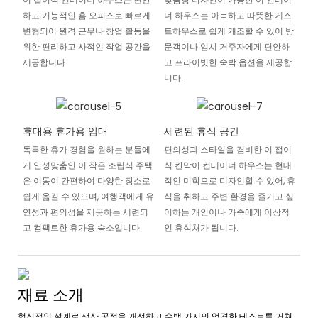
하고 기능적인 홈 오피스로 빠르게
너 하우스는 아늑하고 따뜻한 게스
변형되어 원격 근무나 창업 활동을
트하우스로 쉽게 개조할 수 있어 방
위한 편리하고 사적인 작업 공간을
문객이나 임시 거주자에게 편안하
제공합니다.
고 프라이빗한 숙박 옵션을 제공합
니다.
휴대용 휴가용 임대
세련된 휴식 공간
독특한 휴가 경험을 원하는 분들에
편의성과 스타일을 겸비한 이 접이
게 안성맞춤인 이 작은 조립식 주택
식 칸막이 컨테이너 하우스는 현대
은 이동이 간편하여 다양한 장소로
적인 미학으로 디자인할 수 있어, 휴
쉽게 옮길 수 있으며, 여행객에게 유
식을 취하고 주변 환경을 즐기고 싶
연성과 편의성을 제공하는 세련되
어하는 개인이나 가족에게 이상적
고 컴팩트한 휴가용 숙소입니다.
인 휴식처가 됩니다.
재료 소개
혁신적인 설계로 생산 공정을 개선하고 수백 가지의 엄격한 테스트를 거쳐