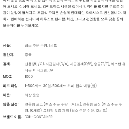
해 보세요. 상상해 보세요. 컴팩트하고 세련된 접이식 칸막이를 펼치면 푸르른 정
원이 눈앞에 펼쳐지고, 조립식 주택은 손쉽게 현대적인 오아시스로 변신합니다. 저
희가 판매하는 컨테이너 하우스로 편리함, 혁신, 그리고 편안함을 모두 갖춘 꿈의
보금자리를 누려보세요.
샘플:
최소 주문 수량: 1세트
원산지:
중국
결제:
신용장(L/C), 지급결제(D/A), 지급결제(D/P), 송금(T/T), 웨스턴 유
니온, 머니그램, OA
MOQ:
1000
리드 타임:
1~500세트: 30일, 500세트 초과: 협의 예정(일)
해운:
해상 운송
맞춤 설정:
맞춤형 로고 (최소 주문 수량: 10세트), 맞춤형 포장 (최소 주문 수
량: 10세트), 그래픽 맞춤 제작 (최소 주문 수량: 10세트)
브랜드 이름:
DXH-CONTAINER