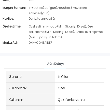
Kurşun Zamanı:
1-500(set):30(gün),>500(set):Müzakere
edilecek(gün)
Nakliye:
Deniz taşımacılığı
Özelleştirme:
Özelleştirilmiş logo (Min. Sipariş: 10 set), Özel
paketleme (Min. Sipariş: 10 set), Grafik özelleştirme
(Min. Sipariş: 10 takım)
Marka Adı:
DXH-CONTAINER
Ürün Detayı
Garanti
5 Yıllar
Kullanmak
Otel
Kullanım
Çok fonksiyonlu