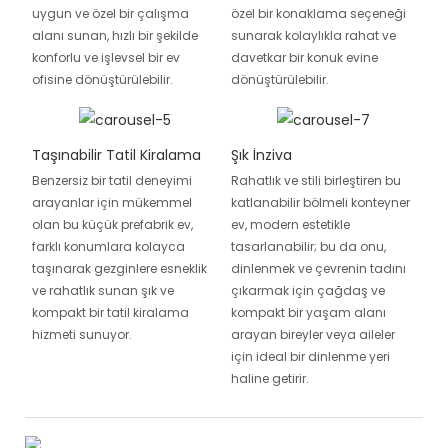
uygun ve özel bir çalışma
özel bir konaklama seçeneği
alanı sunan, hızlı bir şekilde
sunarak kolaylıkla rahat ve
konforlu ve işlevsel bir ev
davetkar bir konuk evine
ofisine dönüştürülebilir.
dönüştürülebilir.
Taşınabilir Tatil Kiralama
Şık İnziva
Benzersiz bir tatil deneyimi
Rahatlık ve stili birleştiren bu
arayanlar için mükemmel
katlanabilir bölmeli konteyner
olan bu küçük prefabrik ev,
ev, modern estetikle
farklı konumlara kolayca
tasarlanabilir; bu da onu,
taşınarak gezginlere esneklik
dinlenmek ve çevrenin tadını
ve rahatlık sunan şık ve
çıkarmak için çağdaş ve
kompakt bir tatil kiralama
kompakt bir yaşam alanı
hizmeti sunuyor.
arayan bireyler veya aileler
için ideal bir dinlenme yeri
haline getirir.