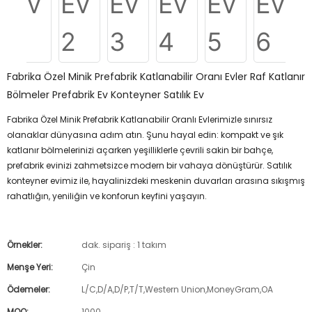
Fabrika Özel Minik Prefabrik Katlanabilir Oranı Evler Raf Katlanır
Bölmeler Prefabrik Ev Konteyner Satılık Ev
Fabrika Özel Minik Prefabrik Katlanabilir Oranlı Evlerimizle sınırsız
olanaklar dünyasına adım atın. Şunu hayal edin: kompakt ve şık
katlanır bölmelerinizi açarken yeşilliklerle çevrili sakin bir bahçe,
prefabrik evinizi zahmetsizce modern bir vahaya dönüştürür. Satılık
konteyner evimiz ile, hayalinizdeki meskenin duvarları arasına sıkışmış
rahatlığın, yeniliğin ve konforun keyfini yaşayın.
Örnekler:
dak. sipariş : 1 takım
Menşe Yeri:
Çin
Ödemeler:
L/C,D/A,D/P,T/T,Western Union,MoneyGram,OA
MOQ:
1000