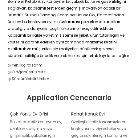
Bölmeler Prefabrik Ev Konteyner Ev, yüksek kalite ve güvenilirliğini
sağlayan, kapsamlı testlerden geçmiş, inovasyon odaklı bir
üründür. Suzhou Daxiang Container House Co., Ltd tarafından
üretilen bu konteyner evler, uluslararası pazarlama kanalları
aracılığıyla dünyanın çeşitli ülkelerine ihraç edilmektedir.
Kapsamlı bir kalite yönetim sistemi ile şirket, ürün tutarlılığını ve
kalitesini garanti ederken aynı zamanda malzeme israfını
azaltarak ve müşteriler için maliyetleri düşürerek çevresel
sürdürülebilirliğe öncelik vererek herkes için ortak faydalar sağlar.
◎ Yenilikçi tasarım
◎ Olağanüstü Kalite
◎ Sürdürülebilir Üretim
Application Cencenario
Çok Yönlü Ev Ofisi
Rahat Konuk Evi
Bu katlanabilir konteyner ev,
Özelleştirilebilir tasarımıyla bu
uzaktan çalışma veya
konteyner ev, ziyaretçiler veya
girişimcilik çabaları için
geçici sakinler için konforlu ve