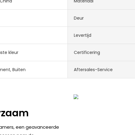
 China
Materiaal
Deur
Levertijd
te kleur
Certificering
ent, Buiten
Aftersales-Service
urzaam
amers, een geavanceerde