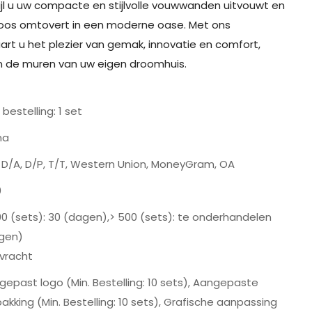
l u uw compacte en stijlvolle vouwwanden uitvouwt en
oos omtovert in een moderne oase. Met ons
art u het plezier van gemak, innovatie en comfort,
n de muren van uw eigen droomhuis.
 bestelling: 1 set
na
, D/A, D/P, T/T, Western Union, MoneyGram, OA
0
00 (sets): 30 (dagen),> 500 (sets): te onderhandelen
gen)
vracht
gepast logo (Min. Bestelling: 10 sets), Aangepaste
akking (Min. Bestelling: 10 sets), Grafische aanpassing