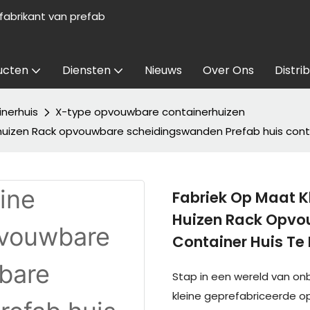
abrikant van prefab
ucten
Diensten
Nieuws
Over Ons
Distri
nerhuis
X-type opvouwbare containerhuizen
huizen Rack opvouwbare scheidingswanden Prefab huis conta
Fabriek Op Maat 
Huizen Rack Opvo
Container Huis Te
Stap in een wereld van 
kleine geprefabriceerde op