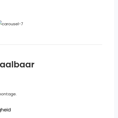
etaalbaar
montage.
gheid