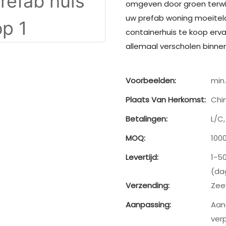
omgeven door groen terwij
uw prefab woning moeitel
containerhuis te koop erva
allemaal verscholen binne
Voorbeelden:
min.
Plaats Van Herkomst:
Chi
Betalingen:
L/C
MOQ:
100
Levertijd:
1-5
(da
Verzending:
Zee
Aanpassing:
Aan
verp