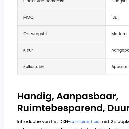
Plaats Van Herkomst
Jiangsu,
MOQ
1SET
Ontwerpstijl
Modern
Kleur
Aangepas
Sollicitatie
Appartem
Handig, Aanpasbaar,
Ruimtebesparend, Du
Introductie van het DXH-
containerhuis
met 2 slaapk