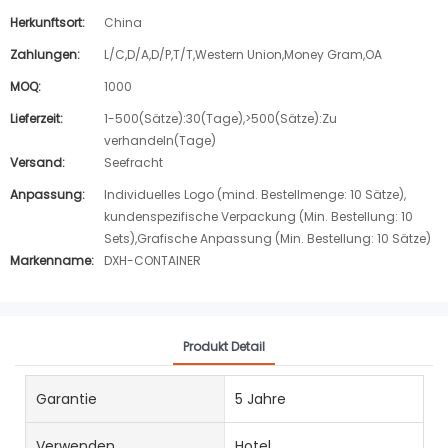
Herkunftsort:
China
Zahlungen:
L/C,D/A,D/P,T/T,Western Union,Money Gram,OA
MOQ:
1000
Lieferzeit:
1-500(Sätze):30(Tage),>500(Sätze):Zu
verhandeln(Tage)
Versand:
Seefracht
Anpassung:
Individuelles Logo (mind. Bestellmenge: 10 Sätze),
kundenspezifische Verpackung (Min. Bestellung: 10
Sets),Grafische Anpassung (Min. Bestellung: 10 Sätze)
Markenname:
DXH-CONTAINER
Produkt Detail
Garantie
5 Jahre
Verwenden
Hotel