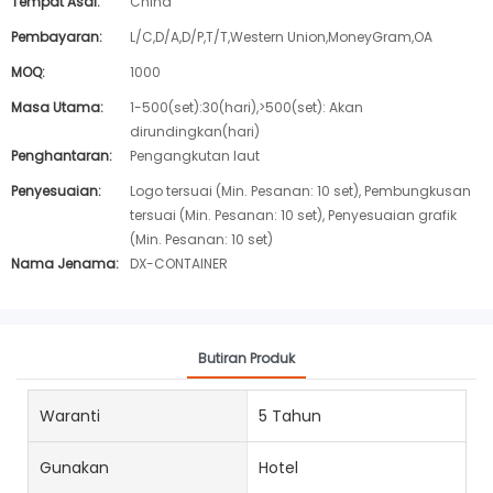
Tempat Asal:
China
Pembayaran:
L/C,D/A,D/P,T/T,Western Union,MoneyGram,OA
MOQ:
1000
Masa Utama:
1-500(set):30(hari),>500(set): Akan
dirundingkan(hari)
Penghantaran:
Pengangkutan laut
Penyesuaian:
Logo tersuai (Min. Pesanan: 10 set), Pembungkusan
tersuai (Min. Pesanan: 10 set), Penyesuaian grafik
(Min. Pesanan: 10 set)
Nama Jenama:
DX-CONTAINER
Butiran Produk
Waranti
5 Tahun
Gunakan
Hotel