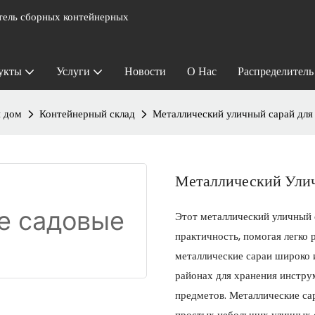
ель сборных контейнерных
укты
Услуги
Новости
О Нас
Распределитель
 дом
Контейнерный склад
Металлический уличный сарай для
Металлический Ули
Этот металлический уличный 
практичность, помогая легко
металлические сараи широко
районах для хранения инстру
предметов. Металлические са
простых небольших уличных с