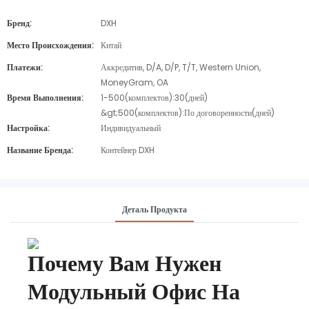
Бренд:
DXH
Место Происхождения:
Китай
Платежи:
Аккредитив, D/A, D/P, T/T, Western Union,
MoneyGram, OA
Время Выполнения:
1-500(комплектов):30(дней)
&gt;500(комплектов):По договоренности(дней)
Настройка:
Индивидуальный
Название Бренда:
Контейнер DXH
Деталь Продукта
Почему Вам Нужен
Модульный Офис На