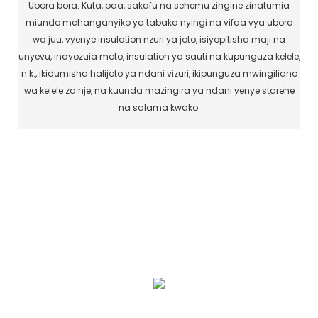
Ubora bora: Kuta, paa, sakafu na sehemu zingine zinatumia
miundo mchanganyiko ya tabaka nyingi na vifaa vya ubora
wa juu, vyenye insulation nzuri ya joto, isiyopitisha maji na
unyevu, inayozuia moto, insulation ya sauti na kupunguza kelele,
n.k., ikidumisha halijoto ya ndani vizuri, ikipunguza mwingiliano
wa kelele za nje, na kuunda mazingira ya ndani yenye starehe
na salama kwako.