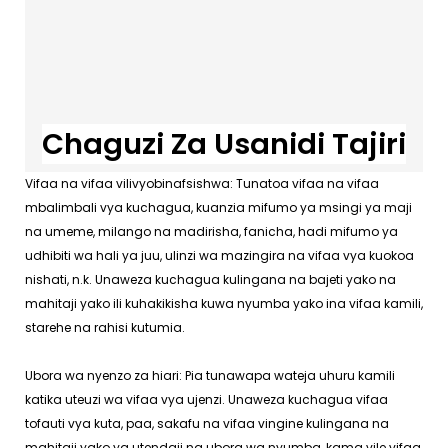
Chaguzi Za Usanidi Tajiri
Vifaa na vifaa vilivyobinafsishwa: Tunatoa vifaa na vifaa
mbalimbali vya kuchagua, kuanzia mifumo ya msingi ya maji
na umeme, milango na madirisha, fanicha, hadi mifumo ya
udhibiti wa hali ya juu, ulinzi wa mazingira na vifaa vya kuokoa
nishati, n.k. Unaweza kuchagua kulingana na bajeti yako na
mahitaji yako ili kuhakikisha kuwa nyumba yako ina vifaa kamili,
starehe na rahisi kutumia.
Ubora wa nyenzo za hiari: Pia tunawapa wateja uhuru kamili
katika uteuzi wa vifaa vya ujenzi. Unaweza kuchagua vifaa
tofauti vya kuta, paa, sakafu na vifaa vingine kulingana na
mahitaji yako ya utendaji na ubora wa nyumba, kama vile vifaa