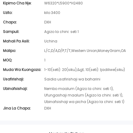
Kipimo Cha Nje:
W6320*L5900*H2480
Uzito:
kilo 3400
Chapa:
DXH
Sampuli:
Agizo la chini: seti 1
Mahali Pa Asili:
Uchina
Malipo:
L/C,D/A,D/P,T/T,Western Union,MoneyGram,OA
MOQ:
1
Muda Wa Kuongoza:
1-10(seti): 20(siku),&gt; 10(seti): Ijadiliwe(siku)
Usafirishaji:
Saidia usafirishaji wa baharini
Ubinafsishaji:
Nembo maalum (Agizo la chini: seti 1),
Ufungashaji maalum (Agizo la chini: seti 1),
Ubinafsishaji wa picha (Agizo la chini: seti 1)
Jina La Chapa:
DXH