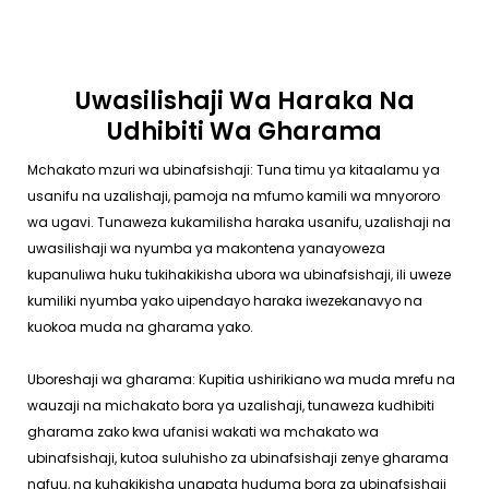
Uwasilishaji Wa Haraka Na
Udhibiti Wa Gharama
Mchakato mzuri wa ubinafsishaji: Tuna timu ya kitaalamu ya
usanifu na uzalishaji, pamoja na mfumo kamili wa mnyororo
wa ugavi. Tunaweza kukamilisha haraka usanifu, uzalishaji na
uwasilishaji wa nyumba ya makontena yanayoweza
kupanuliwa huku tukihakikisha ubora wa ubinafsishaji, ili uweze
kumiliki nyumba yako uipendayo haraka iwezekanavyo na
kuokoa muda na gharama yako.
Uboreshaji wa gharama: Kupitia ushirikiano wa muda mrefu na
wauzaji na michakato bora ya uzalishaji, tunaweza kudhibiti
gharama zako kwa ufanisi wakati wa mchakato wa
ubinafsishaji, kutoa suluhisho za ubinafsishaji zenye gharama
nafuu, na kuhakikisha unapata huduma bora za ubinafsishaji