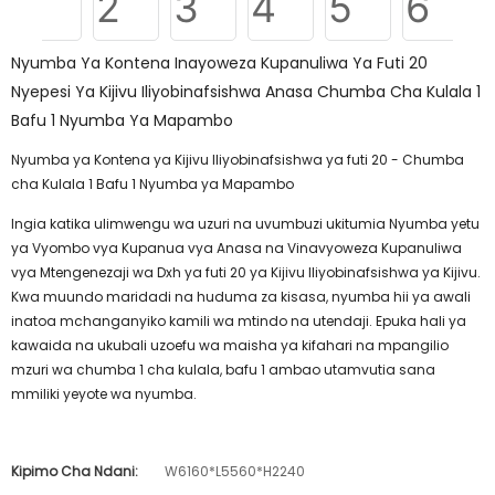
Nyumba Ya Kontena Inayoweza Kupanuliwa Ya Futi 20
Nyepesi Ya Kijivu Iliyobinafsishwa Anasa Chumba Cha Kulala 1
Bafu 1 Nyumba Ya Mapambo
Nyumba ya Kontena ya Kijivu Iliyobinafsishwa ya futi 20 - Chumba
cha Kulala 1 Bafu 1 Nyumba ya Mapambo
Ingia katika ulimwengu wa uzuri na uvumbuzi ukitumia Nyumba yetu
ya Vyombo vya Kupanua vya Anasa na Vinavyoweza Kupanuliwa
vya Mtengenezaji wa Dxh ya futi 20 ya Kijivu Iliyobinafsishwa ya Kijivu.
Kwa muundo maridadi na huduma za kisasa, nyumba hii ya awali
inatoa mchanganyiko kamili wa mtindo na utendaji. Epuka hali ya
kawaida na ukubali uzoefu wa maisha ya kifahari na mpangilio
mzuri wa chumba 1 cha kulala, bafu 1 ambao utamvutia sana
mmiliki yeyote wa nyumba.
Kipimo Cha Ndani:
W6160*L5560*H2240