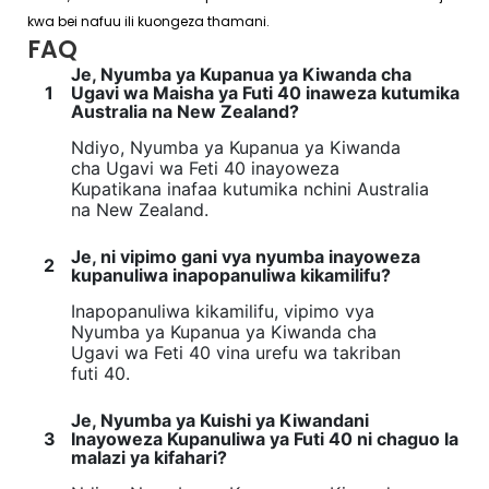
kwa bei nafuu ili kuongeza thamani.
FAQ
Je, Nyumba ya Kupanua ya Kiwanda cha
1
Ugavi wa Maisha ya Futi 40 inaweza kutumika
Australia na New Zealand?
Ndiyo, Nyumba ya Kupanua ya Kiwanda
cha Ugavi wa Feti 40 inayoweza
Kupatikana inafaa kutumika nchini Australia
na New Zealand.
Je, ni vipimo gani vya nyumba inayoweza
2
kupanuliwa inapopanuliwa kikamilifu?
Inapopanuliwa kikamilifu, vipimo vya
Nyumba ya Kupanua ya Kiwanda cha
Ugavi wa Feti 40 vina urefu wa takriban
futi 40.
Je, Nyumba ya Kuishi ya Kiwandani
3
Inayoweza Kupanuliwa ya Futi 40 ni chaguo la
malazi ya kifahari?