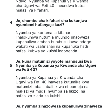
Ndiyo, Nyumba ya Kupanua ya Kiwanda
cha Ugavi wa Feti 40 imeundwa kutoa
malazi ya kifahari.
Je, chombo cha kifahari cha kukunjwa
4
nyumbani hufanyaje kazi?
Nyumba ya kontena la kifahari
linalokunjwa hutumia muundo unaoweza
kupanuliwa ambao huruhusu kuwa ndogo
wakati wa usafirishaji na kupanuka hadi
nafasi kubwa ya kuishi inapoenda.
Je, kuna matumizi yoyote mahususi kwa
5
Nyumba ya Kupanua ya Kiwanda cha Ugavi
wa Feti 40?
Nyumba ya Kupanua ya Kiwanda cha
Ugavi wa Feti 40 inaweza kutumika kwa
matumizi mbalimbali ikiwa ni pamoja na
makazi ya muda, nyumba za likizo, na
nafasi za ziada za kuishi.
Je, nyumba zinazoweza kupanuliwa zinaweza