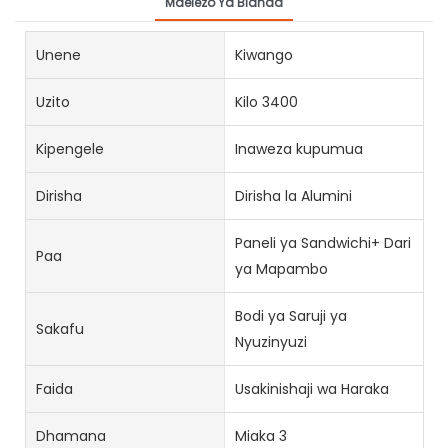
Maelezo Ya Bidhaa
Unene
Kiwango
Uzito
Kilo 3400
Kipengele
Inaweza kupumua
Dirisha
Dirisha la Alumini
Paneli ya Sandwichi+ Dari
Paa
ya Mapambo
Bodi ya Saruji ya
Sakafu
Nyuzinyuzi
Faida
Usakinishaji wa Haraka
Dhamana
Miaka 3