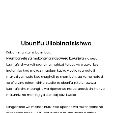
Ubunifu Uliobinafsishwa
Kukidhi mahitaji mbalimbali:
Nyumba yetu ya makontena inayoweza kukunjwa
inaweza
kubinafsishwa kulingana na mahitaji tofauti ya wateja. Iwe
inatumika kwa makazi maalum katika vivutio vya watalii,
makazi ya muda kwa shughuli za shambani, au kama nafasi
za ofisi zinazohamishika, studio za ubunifu, n.k., tunaweza
kubinafsisha mpangilio wa kipekee wa nafasi unaokidhi hali za
matumizi na mahitaji ya utendaji kazi kwako.
Ulinganisho wa mitindo huru: Kwa upande wa mwonekano na
mtindo wa ndani, unaweza kuchagua kwa uhuru, kuanzia