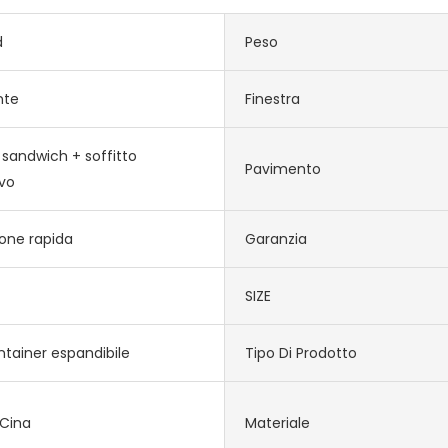
d
Peso
nte
Finestra
 sandwich + soffitto
Pavimento
vo
ione rapida
Garanzia
SIZE
tainer espandibile
Tipo Di Prodotto
 Cina
Materiale