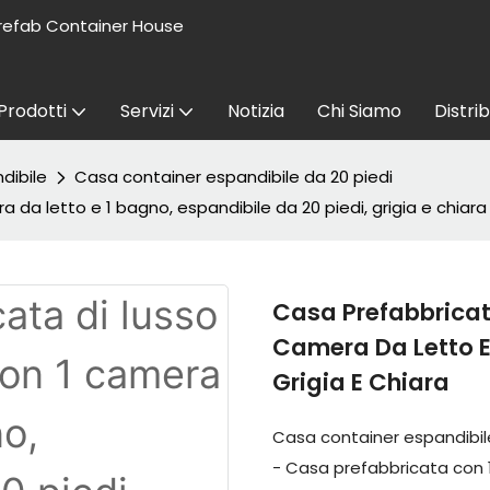
refab Container House
Prodotti
Servizi
Notizia
Chi Siamo
Distri
dibile
Casa container espandibile da 20 piedi
 da letto e 1 bagno, espandibile da 20 piedi, grigia e chiara
Casa Prefabbricat
Camera Da Letto E 
Grigia E Chiara
Casa container espandibile 
- Casa prefabbricata con 