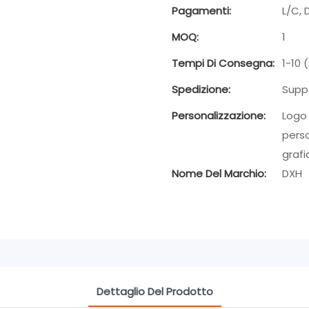
Pagamenti:
L/C, 
MOQ:
1
Tempi Di Consegna:
1-10 
Spedizione:
Supp
Personalizzazione:
Logo 
perso
grafi
Nome Del Marchio:
DXH
Dettaglio Del Prodotto