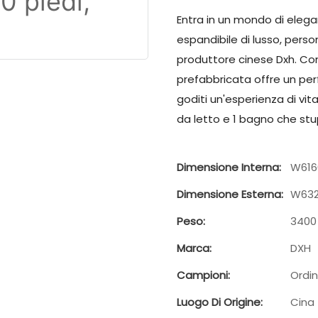
Entra in un mondo di elega
espandibile di lusso, person
produttore cinese Dxh. Co
prefabbricata offre un perfe
goditi un'esperienza di vi
da letto e 1 bagno che stup
Dimensione Interna:
W616
Dimensione Esterna:
W632
Peso:
3400
Marca:
DXH
Campioni:
Ordin
Luogo Di Origine:
Cina