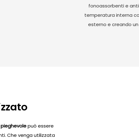
fonoassorbenti e ant
temperatura interna co
esterno e creando un 
izzato
 pieghevole
può essere
nti. Che venga utilizzata