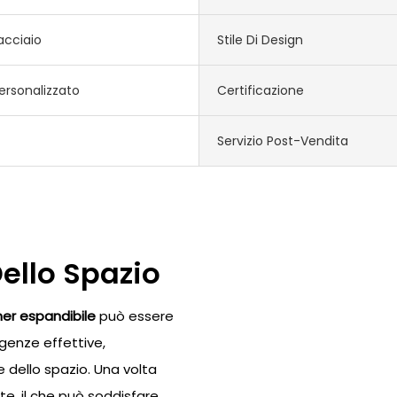
acciaio
Stile Di Design
ersonalizzato
Certificazione
Servizio Post-Vendita
Dello Spazio
er espandibile
può essere
igenze effettive,
 dello spazio. Una volta
e, il che può soddisfare