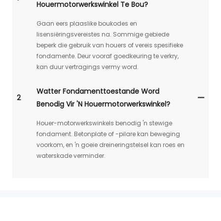
Houermotorwerkswinkel Te Bou?
Gaan eers plaaslike boukodes en
lisensiëringsvereistes na. Sommige gebiede
beperk die gebruik van houers of vereis spesifieke
fondamente. Deur vooraf goedkeuring te verkry,
kan duur vertragings vermy word.
Watter Fondamenttoestande Word
2
Benodig Vir 'n Houermotorwerkswinkel?
Houer-motorwerkswinkels benodig 'n stewige
fondament. Betonplate of -pilare kan beweging
voorkom, en 'n goeie dreineringstelsel kan roes en
waterskade verminder.