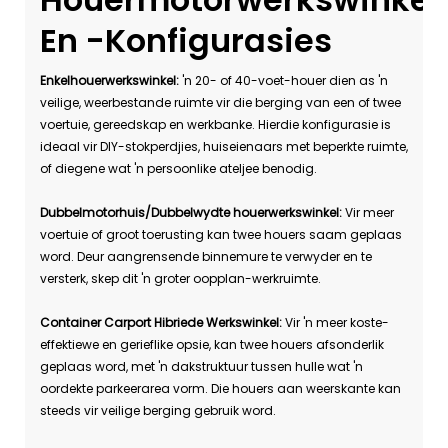
En -konfigurasies
Enkelhouerwerkswinkel:
'n 20- of 40-voet-houer dien as 'n
veilige, weerbestande ruimte vir die berging van een of twee
voertuie, gereedskap en werkbanke. Hierdie konfigurasie is
ideaal vir DIY-stokperdjies, huiseienaars met beperkte ruimte,
of diegene wat 'n persoonlike ateljee benodig.
Dubbelmotorhuis/Dubbelwydte houerwerkswinkel:
Vir meer
voertuie of groot toerusting kan twee houers saam geplaas
word. Deur aangrensende binnemure te verwyder en te
versterk, skep dit 'n groter oopplan-werkruimte.
Container Carport Hibriede Werkswinkel:
Vir 'n meer koste-
effektiewe en gerieflike opsie, kan twee houers afsonderlik
geplaas word, met 'n dakstruktuur tussen hulle wat 'n
oordekte parkeerarea vorm. Die houers aan weerskante kan
steeds vir veilige berging gebruik word.