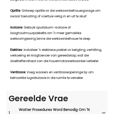
Opritte:
Ontwerp opritte vir die werkswinkelhouergarage om
swaar toerusting of voertuie veilig in en uit te skuif.
Isolasie:
Gebruik spuitskuim-isolasie of
laaghoutmuurpakkette om 'n meer gemaklike
werksomgewing binne die werkswinkelhouer te skep.
Elektries:
Installeer 'n elektriese pakket vir beligting, verhitting,
verkoeling en kragtoevoer van gereedskap, wat die
doeltreffendheid van die houermotorwerkswinkel verbeter.
Ventilasie:
Voeg waaiers en ventilasieopeninge by om
behoorlike lugsirkulasie in die ruimte te verseker.
Gereelde Vrae
Watter Prosedures Word Benodig Om 'n
1