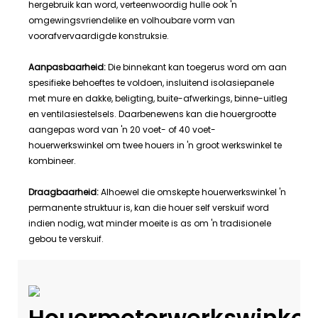
hergebruik kan word, verteenwoordig hulle ook 'n
omgewingsvriendelike en volhoubare vorm van
voorafvervaardigde konstruksie.
Aanpasbaarheid:
Die binnekant kan toegerus word om aan
spesifieke behoeftes te voldoen, insluitend isolasiepanele
met mure en dakke, beligting, buite-afwerkings, binne-uitleg
en ventilasiestelsels. Daarbenewens kan die houergrootte
aangepas word van 'n 20 voet- of 40 voet-
houerwerkswinkel om twee houers in 'n groot werkswinkel te
kombineer.
Draagbaarheid:
Alhoewel die omskepte houerwerkswinkel 'n
permanente struktuur is, kan die houer self verskuif word
indien nodig, wat minder moeite is as om 'n tradisionele
gebou te verskuif.
Houermotorwerkswinkelt