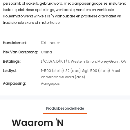
persoonlik of sakelik, gebruik word, met aanpassingsopsies, insluitend
isolasie, elektriese opstellings, werkbanke, vensters en ventilasie.
Houermotorwerkswinkels is 'n volhoubare en praktiese alternatief vir
tradisionele skure of motorhuise.
Handelsmerk:
DXH-houer
Plek Van Oorsprong:
China
Betalings:
L/C, D/A, D/P, T/T, Western Union, MoneyGram, OA
Leidtyd:
1-500 (stelle): 32 (dae), &gt; 500 (stelle): Moet
onderhandel word (dae)
Aanpassing:
Aangepas
Produkbesonderhede
Waarom 'n