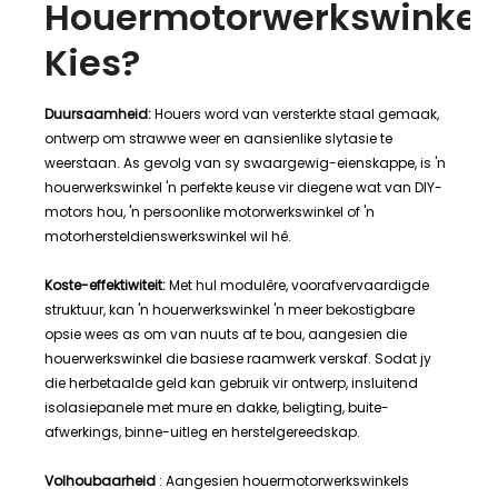
Houermotorwerkswinkel
Kies?
Duursaamheid:
Houers word van versterkte staal gemaak,
ontwerp om strawwe weer en aansienlike slytasie te
weerstaan. As gevolg van sy swaargewig-eienskappe, is 'n
houerwerkswinkel 'n perfekte keuse vir diegene wat van DIY-
motors hou, 'n persoonlike motorwerkswinkel of 'n
motorhersteldienswerkswinkel wil hê.
Koste-effektiwiteit:
Met hul modulêre, voorafvervaardigde
struktuur, kan 'n houerwerkswinkel 'n meer bekostigbare
opsie wees as om van nuuts af te bou, aangesien die
houerwerkswinkel die basiese raamwerk verskaf. Sodat jy
die herbetaalde geld kan gebruik vir ontwerp, insluitend
isolasiepanele met mure en dakke, beligting, buite-
afwerkings, binne-uitleg en herstelgereedskap.
Volhoubaarheid
: Aangesien houermotorwerkswinkels