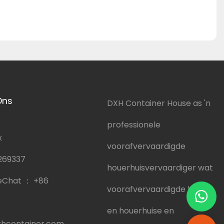
Ons
DXH Container House as 'n
professionele
x
voorafvervaardigde
269337
houerhuisvervaardiger wat
eChat ：
+86
voorafvervaardigde huise
en houerhuise en
hcontainer.com