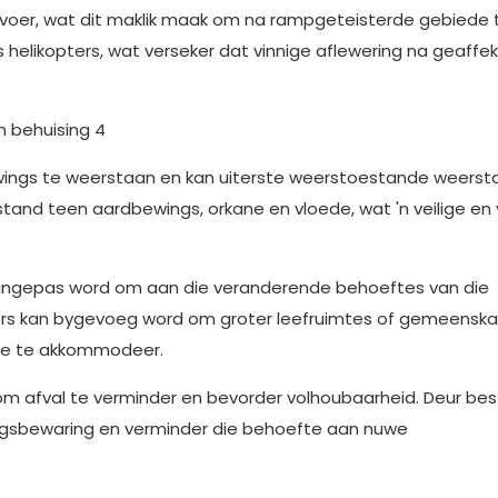
ervoer, wat dit maklik maak om na rampgeteisterde gebiede t
s helikopters, wat verseker dat vinnige aflewering na geaffe
ngs te weerstaan ​​en kan uiterste weerstoestande weerst
stand teen aardbewings, orkane en vloede, wat 'n veilige en 
f aangepas word om aan die veranderende behoeftes van die
rs kan bygevoeg word om groter leefruimtes of gemeenska
se te akkommodeer.
 om afval te verminder en bevorder volhoubaarheid. Deur b
ingsbewaring en verminder die behoefte aan nuwe