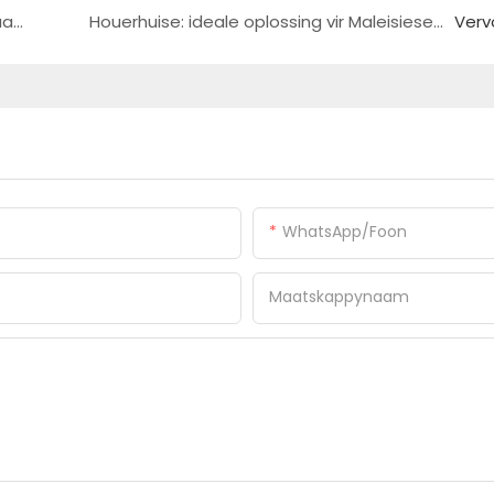
Brei en verbeter jou houerhuis met pasgemaakte driehoek-vouhouer
Houerhuise: ideale oplossing vir Maleisiese tydelike hospitale
Verv
WhatsApp/foon
Maatskappynaam