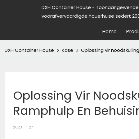
DXH Container House - Toonaangewende 
voorafvervaardigde houerhuise sedert 200
Home
Prod
DXH Container House
Kase
Oplossing vir noodskuilin
Oplossing Vir Noodsku
Ramphulp En Behuisi
2023-11-27