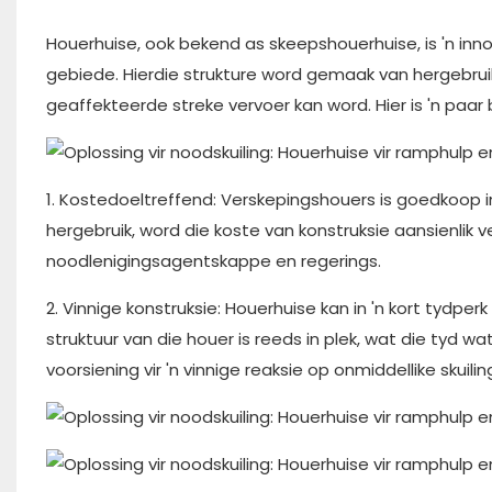
Houerhuise, ook bekend as skeepshouerhuise, is 'n inn
gebiede. Hierdie strukture word gemaak van hergebruik
geaffekteerde streke vervoer kan word. Hier is 'n paar 
1. Kostedoeltreffend: Verskepingshouers is goedkoop i
hergebruik, word die koste van konstruksie aansienlik v
noodlenigingsagentskappe en regerings.
2. Vinnige konstruksie: Houerhuise kan in 'n kort tydp
struktuur van die houer is reeds in plek, wat die tyd 
voorsiening vir 'n vinnige reaksie op onmiddellike skuil