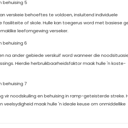
 verskeie behoeftes te voldoen, insluitend individuele
fasiliteite of skole. Hulle kan toegerus word met basiese g
 gemaklike leefomgewing verseker.
 en na ander gebiede verskuif word wanneer die noodsituasi
sings. Hierdie herbruikbaarheidsfaktor maak hulle 'n koste-
g vir noodskuiling en behuising in ramp-geteisterde streke. 
n veelsydigheid maak hulle 'n ideale keuse om onmiddellike