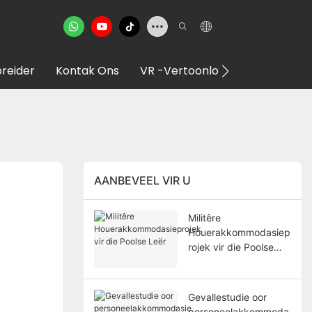
reider
Kontak Ons
VR -vertoonlokaal
AANBEVEEL VIR U
Militêre
Houerakkommodasiep
rojek vir die Poolse
Leër
Gevallestudie oor
personeelakkommoda