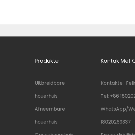
Produkte
Kontak Met 
Uitbreidbare
Kontakte: Feli
houerhuis
Tel:
+86 18020
Afneembare
WhatsApp/W
houerhuis
18020269337
Opvouhouerhuis
E-pos:
dxh@dx