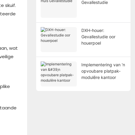
Gevallestudie
e skuif.
kteerde
DXH-houer:
Gevallestudie oor
houerpoel
aan, wat
veilige
Implementering van 'n
opvoubare platpak-
modulêre kantoor
plike
estaande