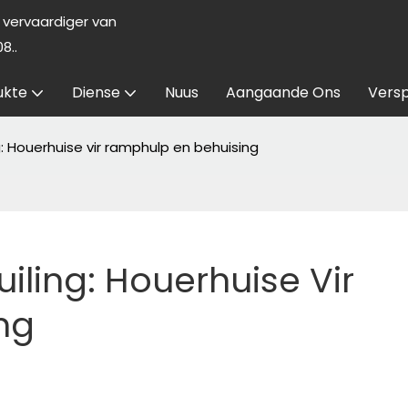
vervaardiger van
8..
ukte
Diense
Nuus
Aangaande Ons
Versp
g: Houerhuise vir ramphulp en behuising
iling: Houerhuise Vir 
ng