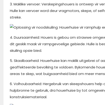
3. Maklike vervoer: Verskepingshouers is ontwerp vir v
Hulle kan vervoer word deur vragmotors, skepe, of self
streke.
4. Duursaamheid: Houers is gebou om strawwe omgewi
dit geskik maak vir rampgevoelige gebiede. Hulle is be
skuiling opsie bied.
5. Skaalbaarheid: Houerhuise kan maklik uitgebrei o
geaffekteerde bevolking te voldoen. Bykomende houe
areas te skep, wat buigsaamheid bied om meer men
6. Volhoubaarheid: Hergebruik van skeepshouers help
hulpbronne te gebruik, dra houerhuise by tot omgew
konstruksiemateriaal.