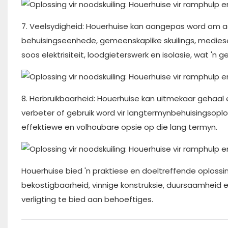
7. Veelsydigheid: Houerhuise kan aangepas word om aan
behuisingseenhede, gemeenskaplike skuilings, mediese 
soos elektrisiteit, loodgieterswerk en isolasie, wat 'n
8. Herbruikbaarheid: Houerhuise kan uitmekaar gehaal
verbeter of gebruik word vir langtermynbehuisingsoplos
effektiewe en volhoubare opsie op die lang termyn.
Houerhuise bied 'n praktiese en doeltreffende oplossin
bekostigbaarheid, vinnige konstruksie, duursaamheid e
verligting te bied aan behoeftiges.