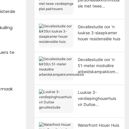
sie met twee
isterde
verdiepings plat
pakhouers
Gevallestudie oor 'n
uiling:
luukse 3-slaapkamer
houer residensiële huis
uers te
Gevallestudie oor 'n
51-meter modulêre
arbeidskampakkomm
odasie
t maak
Luukse 3-
verdiepinghouerhuis
vir Duitse
gevallestudie
Waterfront Houer Huis