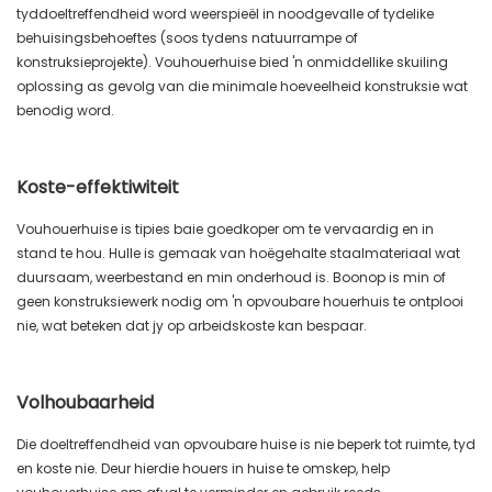
tyddoeltreffendheid word weerspieël in noodgevalle of tydelike
behuisingsbehoeftes (soos tydens natuurrampe of
konstruksieprojekte). Vouhouerhuise bied 'n onmiddellike skuiling
oplossing as gevolg van die minimale hoeveelheid konstruksie wat
benodig word.
Koste-effektiwiteit
Vouhouerhuise is tipies baie goedkoper om te vervaardig en in
stand te hou. Hulle is gemaak van hoëgehalte staalmateriaal wat
duursaam, weerbestand en min onderhoud is. Boonop is min of
geen konstruksiewerk nodig om 'n opvoubare houerhuis te ontplooi
nie, wat beteken dat jy op arbeidskoste kan bespaar.
Volhoubaarheid
Die doeltreffendheid van opvoubare huise is nie beperk tot ruimte, tyd
en koste nie. Deur hierdie houers in huise te omskep, help