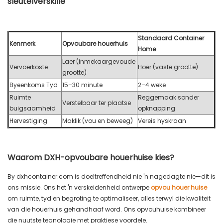
sleutelverskille
Standaard Container
Kenmerk
Opvoubare houerhuis
Home
Laer (inmekaargevoude
Vervoerkoste
Hoër (vaste grootte)
grootte)
Byeenkoms Tyd
15–30 minute
2–4 weke
Ruimte
Reggemaak sonder
Verstelbaar ter plaatse
buigsaamheid
opknapping
Hervestiging
Maklik (vou en beweeg)
Vereis hyskraan
Waarom DXH-opvoubare houerhuise kies?
By dxhcontainer.com is doeltreffendheid nie 'n nagedagte nie—dit is
ons missie. Ons het 'n verskeidenheid ontwerpe
opvou houer huise
om ruimte, tyd en begroting te optimaliseer, alles terwyl die kwaliteit
van die houerhuis gehandhaaf word. Ons opvouhuise kombineer
die nuutste tegnologie met praktiese voordele.