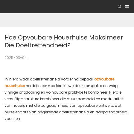
Hoe Opvoubare Houerhuise Maksimeer 
Die Doeltreffendheid?
2025-03-04
In 'n era waar doeltreffendheid vordering bepaal,
opvoubare
houerhuise
herdefinieer moderne lewe deur kompakte ontwerp,
vinnige ontplooiing en volhoubare praktyke te kombineer. Hierdie
vernuftige strukture kombineer die duursaamheid en modulariteit
van houers met die buigsaamheid van opvoubare ontwerp, wat
huiseienaars van ongekende doeltreffendheid en aanpasbaarheid
voorsien.