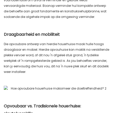
vouhouerhuise om afval te verminder en gebruik reeds
vervaardigde materiaal. Boonop verminder hul kompakte ontwerp
die behoefte aan groot fondamente en konstruksiehulpbronne, wat
sodoende die algehele impak op die omgewing verminder.
Draagbaarheid en mobiliteit
Die opvoubare ontwerp van hierdie houerhuise maak hulle hoogs
draagbaar en mobiel. Hierdie opvouhuise kan maklik na verskillende
plekke vervoer word, of dit nou 'n afgeleë stuk grond, 'n tydelike
werkplek of 'n rampgeteisterde gebied is. As jou behoeftes verander,
kan jy eenvoudig die huis vou, dit na 'n nuwe plek skuif en dit dadelik
weer installeer.
Opvoubaar vs. Tradisionele houerhuise: