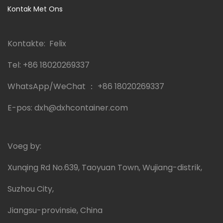
Kontak Met Ons
Kontakte: Felix
Tel:
+86 18020269337
WhatsApp/WeChat ：
+86 18020269337
E-pos:
dxh@dxhcontainer.com
Voeg by:
Xunqing Rd No.639, Taoyuan Town, Wujiang-distrik,
Suzhou City,
Jiangsu-provinsie, China