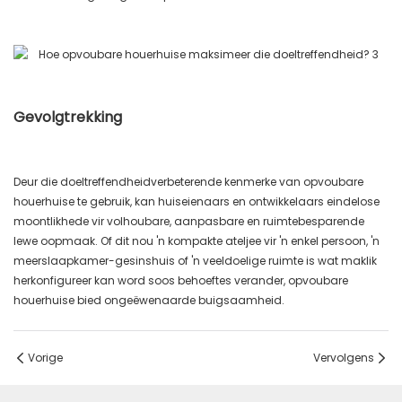
Gevolgtrekking
Deur die doeltreffendheidverbeterende kenmerke van opvoubare
houerhuise te gebruik, kan huiseienaars en ontwikkelaars eindelose
moontlikhede vir volhoubare, aanpasbare en ruimtebesparende
lewe oopmaak. Of dit nou 'n kompakte ateljee vir 'n enkel persoon, 'n
meerslaapkamer-gesinshuis of 'n veeldoelige ruimte is wat maklik
herkonfigureer kan word soos behoeftes verander, opvoubare
houerhuise bied ongeëwenaarde buigsaamheid.
Vorige
Vervolgens