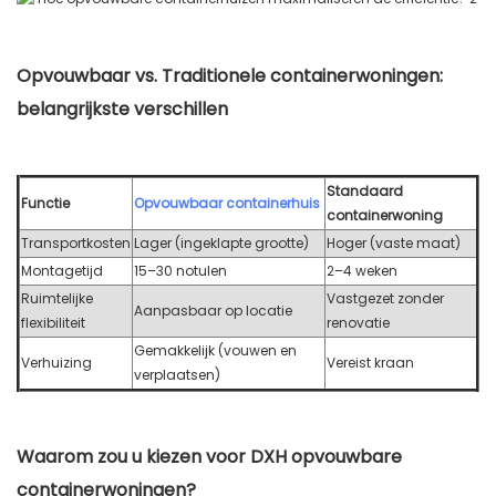
Opvouwbaar vs. Traditionele containerwoningen:
belangrijkste verschillen
Standaard
Functie
Opvouwbaar containerhuis
containerwoning
Transportkosten
Lager (ingeklapte grootte)
Hoger (vaste maat)
Montagetijd
15–30 notulen
2–4 weken
Ruimtelijke
Vastgezet zonder
Aanpasbaar op locatie
flexibiliteit
renovatie
Gemakkelijk (vouwen en
Verhuizing
Vereist kraan
verplaatsen)
Waarom zou u kiezen voor DXH opvouwbare
containerwoningen?