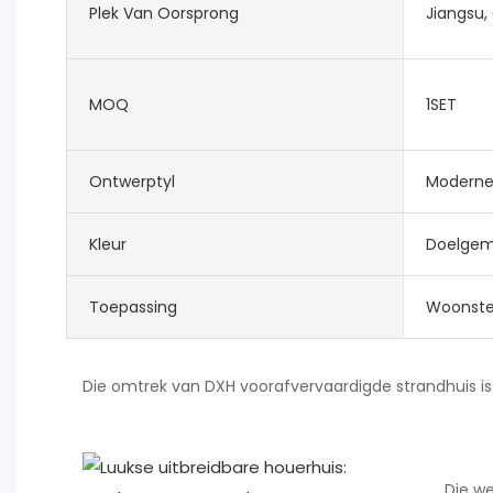
Plek Van Oorsprong
Jiangsu,
MOQ
1SET
Ontwerptyl
Modern
Kleur
Doelgem
Toepassing
Woonstel
Die omtrek van DXH voorafvervaardigde strandhuis is o
Die we