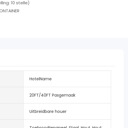
ling: 10 stelle)
ONTAINER
HotelName
20FT/40FT Pasgemaak
Uitbreidbare houer
Toebroodjiepaneel, Staal, Hout, Hout,