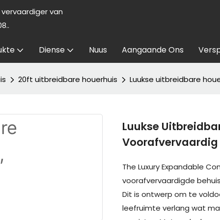
vervaardiger van
8..
ukte
Diense
Nuus
Aangaande Ons
Versp
is
20ft uitbreidbare houerhuis
Luukse uitbreidbare hou
Luukse Uitbreidba
Voorafvervaardig
The Luxury Expandable Co
voorafvervaardigde behuisi
Dit is ontwerp om te vold
leefruimte verlang wat mak