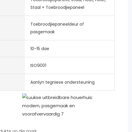
Staal + Toebroodjiepaneel
Toebroodjiepaneeldeur of
pasgemaak
10-15 dae
ISO9001
Aanlyn tegniese ondersteuning
odukte op die mark.