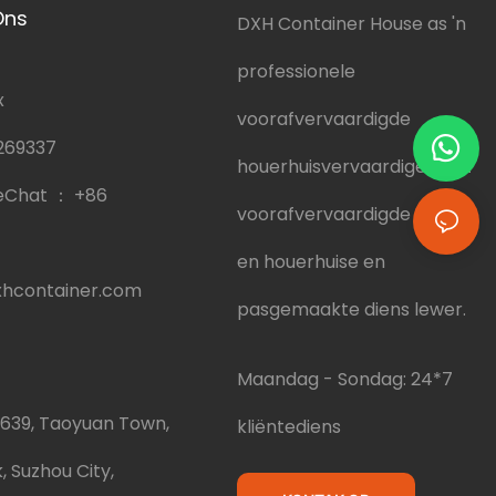
Ons
DXH Container House as 'n
professionele
x
voorafvervaardigde
269337
houerhuisvervaardiger wat
eChat ：
+86
voorafvervaardigde huise
en houerhuise en
hcontainer.com
pasgemaakte diens lewer.
Maandag - Sondag: 24*7
.639, Taoyuan Town,
kliëntediens
, Suzhou City,