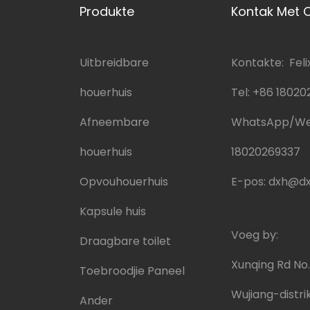
Produkte
Kontak Met 
Uitbreidbare
Kontakte: Feli
houerhuis
Tel:
+86 18020
Afneembare
WhatsApp/W
houerhuis
18020269337
Opvouhouerhuis
E-pos:
dxh@dx
Kapsule huis
Voeg by:
Draagbare toilet
Xunqing Rd No
Toebroodjie Paneel
Wujiang-distrik
Ander