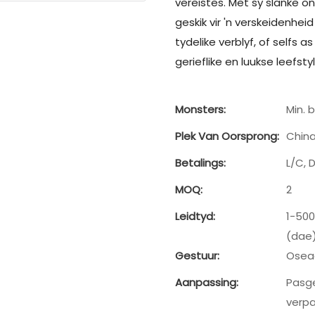
vereistes. Met sy slanke o
geskik vir 'n verskeidenhei
tydelike verblyf, of selfs 
gerieflike en luukse leefsty
Monsters:
Min. b
Plek Van Oorsprong:
Chin
Betalings:
L/C, 
MOQ:
2
Leidtyd:
1-500
(dae
Gestuur:
Osea
Aanpassing:
Pasge
verpa