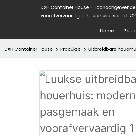
DXH Container House - Toonaangewende 
voorafvervaardigde houerhuise sedert 200
Home
Prod
DXH Container House
Produkte
Uitbreidbare houerhu