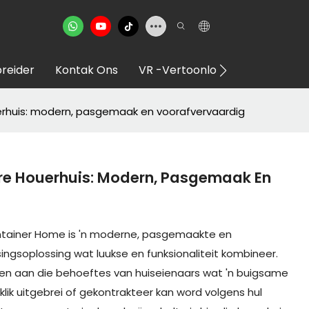
reider
Kontak Ons
VR -vertoonlokaal
erhuis: modern, pasgemaak en voorafvervaardig
re Houerhuis: Modern, Pasgemaak En
ntainer Home is 'n moderne, pasgemaakte en
ngsoplossing wat luukse en funksionaliteit kombineer.
oen aan die behoeftes van huiseienaars wat 'n buigsame
lik uitgebrei of gekontrakteer kan word volgens hul