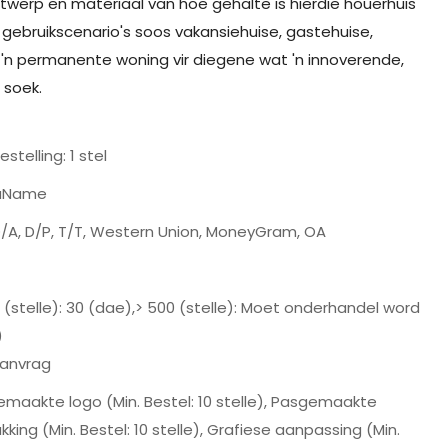
ntwerp en materiaal van hoë gehalte is hierdie houerhuis
d gebruikscenario's soos vakansiehuise, gastehuise,
as 'n permanente woning vir diegene wat 'n innoverende,
l soek.
estelling: 1 stel
aName
D/A, D/P, T/T, Western Union, MoneyGram, OA
 (stelle): 30 (dae),> 500 (stelle): Moet onderhandel word
)
anvrag
maakte logo (Min. Bestel: 10 stelle), Pasgemaakte
kking (Min. Bestel: 10 stelle), Grafiese aanpassing (Min.