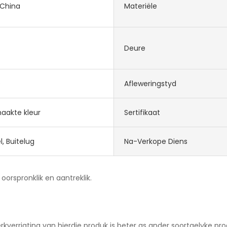
 China
Materiële
Deure
e
Afleweringstyd
aakte kleur
Sertifikaat
, Buitelug
Na-Verkope Diens
orspronklik en aantreklik.
rkverrigting van hierdie produk is beter as ander soortgelyke pr