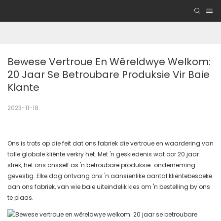
Bewese Vertroue En Wêreldwye Welkom: 
20 Jaar Se Betroubare Produksie Vir Baie 
Klante
2023-11-18
Ons is trots op die feit dat ons fabriek die vertroue en waardering van
talle globale kliënte verkry het. Met 'n geskiedenis wat oor 20 jaar
strek, het ons onsself as 'n betroubare produksie-onderneming
gevestig. Elke dag ontvang ons 'n aansienlike aantal kliëntebesoeke
aan ons fabriek, van wie baie uiteindelik kies om 'n bestelling by ons
te plaas.