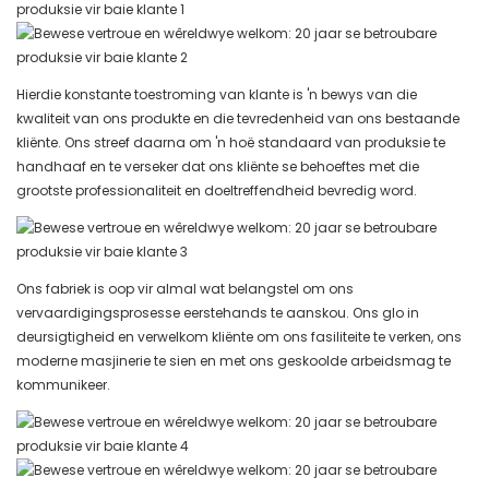
Hierdie konstante toestroming van klante is 'n bewys van die
kwaliteit van ons produkte en die tevredenheid van ons bestaande
kliënte. Ons streef daarna om 'n hoë standaard van produksie te
handhaaf en te verseker dat ons kliënte se behoeftes met die
grootste professionaliteit en doeltreffendheid bevredig word.
Ons fabriek is oop vir almal wat belangstel om ons
vervaardigingsprosesse eerstehands te aanskou. Ons glo in
deursigtigheid en verwelkom kliënte om ons fasiliteite te verken, ons
moderne masjinerie te sien en met ons geskoolde arbeidsmag te
kommunikeer.