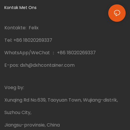
Kontak Met Ons
Kontakte: Felix
Tel:
+86 18020269337
WhatsApp/WeChat ：
+86 18020269337
E-pos:
dxh@dxhcontainer.com
Voeg by:
Xunqing Rd No.639, Taoyuan Town, Wujiang-distrik,
Suzhou City,
Jiangsu-provinsie, China