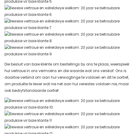
Die besluit van baie kliënte om bestellings by ons te plaas, weerspieël
hul vertroue in ons vermoëns en die waarde wat ons verskaf. Ons is
daartoe verbind om aan hul verwagtinge te voldoen en dit te oortref,
om produkte te lewer wat nie net aan hul vereistes voldoen nie, maar
ook bedryfstandaarde oortref.