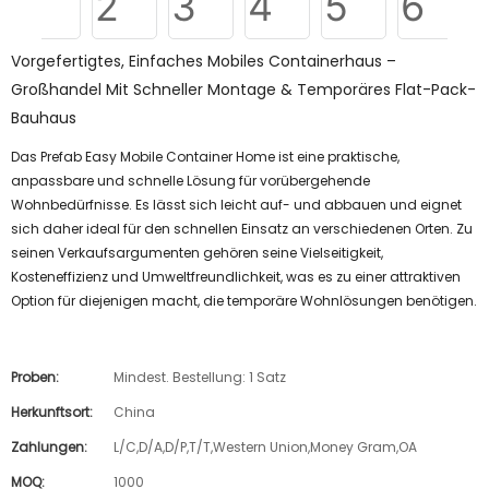
Vorgefertigtes, Einfaches Mobiles Containerhaus –
Großhandel Mit Schneller Montage & Temporäres Flat-Pack-
Bauhaus
Das Prefab Easy Mobile Container Home ist eine praktische,
anpassbare und schnelle Lösung für vorübergehende
Wohnbedürfnisse. Es lässt sich leicht auf- und abbauen und eignet
sich daher ideal für den schnellen Einsatz an verschiedenen Orten. Zu
seinen Verkaufsargumenten gehören seine Vielseitigkeit,
Kosteneffizienz und Umweltfreundlichkeit, was es zu einer attraktiven
Option für diejenigen macht, die temporäre Wohnlösungen benötigen.
Proben:
Mindest. Bestellung: 1 Satz
Herkunftsort:
China
Zahlungen:
L/C,D/A,D/P,T/T,Western Union,Money Gram,OA
MOQ:
1000