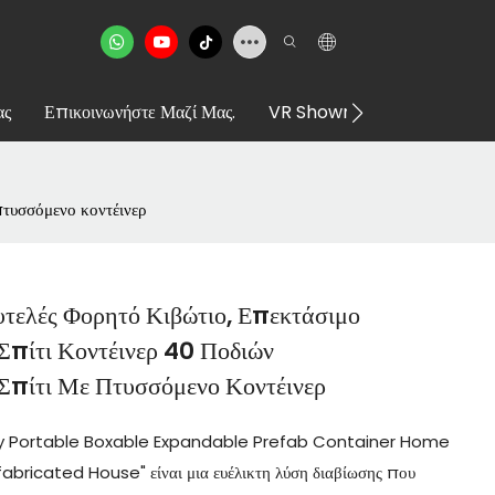
ας
Επικοινωνήστε Μαζί Μας.
VR Showroom
τυσσόμενο κοντέινερ
τελές Φορητό Κιβώτιο, Επεκτάσιμο
πίτι Κοντέινερ 40 Ποδιών
Σπίτι Με Πτυσσόμενο Κοντέινερ
ry Portable Boxable Expandable Prefab Container Home
bricated House" είναι μια ευέλικτη λύση διαβίωσης που