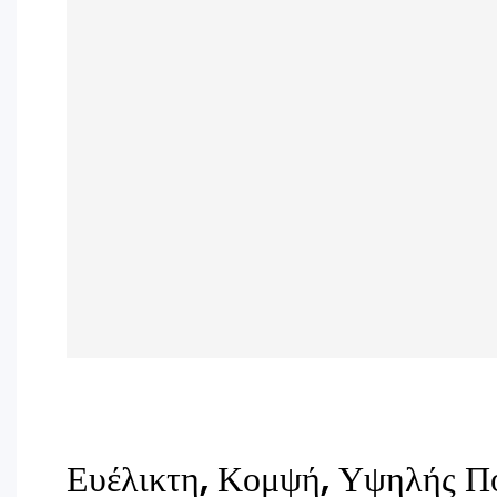
Ευέλικτη, Κομψή, Υψηλής Π