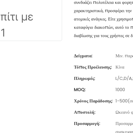
συνδυάζει πολυτέλεια και φορη
χαρακτηριστικά, προσφέρει την
ατομικές ανάγκες. Είτε χρησιμοπ
καταφύγιο διακοπών, αυτό το π
διαβίωσης για τους χρήστες σε 
Δείγματα:
Μιν. παρα
Τόπος Προέλευσης:
Κίνα
Πληρωμές:
L/C,D/A
MOQ:
1000
Χρόνος Παράδοσης:
1-500(σε
Αποστολή:
Ωκεανό φ
Προσαρμογή:
Προσαρμο
συσκευασ