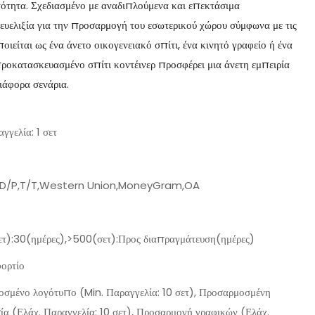
τότητα. Σχεδιασμένο με αναδιπλούμενα και επεκτάσιμα
 ευελιξία για την προσαρμογή του εσωτερικού χώρου σύμφωνα με τις
οιείται ως ένα άνετο οικογενειακό σπίτι, ένα κινητό γραφείο ή ένα
ροκατασκευασμένο σπίτι κοντέινερ προσφέρει μια άνετη εμπειρία
διάφορα σενάρια.
γγελία: 1 σετ
,D/P,T/T,Western Union,MoneyGram,OA
τ):30(ημέρες),>500(σετ):Προς διαπραγμάτευση(ημέρες)
ορτίο
σμένο λογότυπο (Min. Παραγγελία: 10 σετ), Προσαρμοσμένη
ία (Ελάχ. Παραγγελία: 10 σετ), Προσαρμογή γραφικών (Ελάχ.