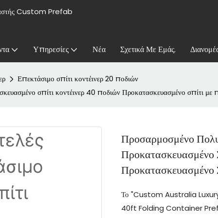
υαστής Custom Prefab
ντα
Υπηρεσίες
Νέα
Σχετικά Με Εμάς.
Διανομέ
ερ
Επεκτάσιμο σπίτι κοντέινερ 20 ποδιών
κευασμένο σπίτι κοντέινερ 40 ποδιών Προκατασκευασμένο σπίτι με π
Προσαρμοσμένο Πολυ
Προκατασκευασμένο Σ
Προκατασκευασμένο 
Το "Custom Australia Luxu
40ft Folding Container Prefa