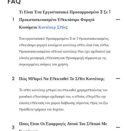
FAQ
Τι Είναι Ένα Εργοστασιακό Προσαρμοσμένο 3 Σε 1
1
Προκατασκευασμένο Επεκτάσιμο Φορητό
Κινούμενο
Κοντέινερ Σπίτι
;
Ένα εργοστασιακό προσαρμοσμένο 3 σε 1 προκατασκευασμένο,
επεκτάσιμο φορητό κινούμενο κοντέινερ σπίτι είναι ένας τύπος
προκατασκευασμένου σπιτιού κοντέινερ που έχει σχεδιαστεί για
εύκολη μεταφορά, επέκταση και προσαρμογή σύμφωνα με τις
συγκεκριμένες ανάγκες του χρήστη.
2
Πώς Μπορεί Να Επεκταθεί Το Σπίτι Κοντέινερ;
Το σπίτι κοντέινερ μπορεί να επεκταθεί χρησιμοποιώντας τον
μοναδικό επεκτάσιμο σχεδιασμό του, ο οποίος επιτρέπει την
εύκολη επέκταση του χώρου διαβίωσης σύροντας προς τα έξω
πρόσθετα τμήματα του δοχείου.
Ποιες Είναι Οι Εφαρμογές Αυτού Του Σπιτιού Με
3