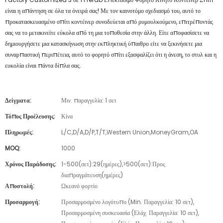
είναι η απάντηση σε όλα τα όνειρά σας! Με τον καινοτόμο σχεδιασμό του, αυτό το
προκατασκευασμένο σπίτι κοντέινερ συνοδεύεται από ρυμουλκούμενο, επιτρέποντάς
σας να το μετακινείτε εύκολα από τη μια τοποθεσία στην άλλη. Είτε αποφασίσετε να
δημιουργήσετε μια κατασκήνωση στην εκπληκτική ύπαιθρο είτε να ξεκινήσετε μια
συναρπαστική περιπέτεια, αυτό το φορητό σπίτι εξασφαλίζει ότι η άνεση, το στυλ και η
ευκολία είναι πάντα δίπλα σας.
Δείγματα:
Μιν. παραγγελία: 1 σετ
Τόπος Προέλευσης:
Κίνα
Πληρωμές:
L/C,D/A,D/P,T/T,Western Union,MoneyGram,OA
MOQ:
1000
Χρόνος Παράδοσης:
1-500(σετ):29(ημέρες),>500(σετ):Προς
διαπραγμάτευση(ημέρες)
Αποστολή:
Ωκεανό φορτίο
Προσαρμογή:
Προσαρμοσμένο λογότυπο (Min. Παραγγελία: 10 σετ),
Προσαρμοσμένη συσκευασία (Ελάχ. Παραγγελία: 10 σετ),