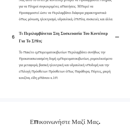
για να πληροί συγκεκριμένες απαιτήσεις. Μπορεί να
προσαρμοστεί ώστε να περιλαμβάνει διάφορα χαρακτηριστικά
όπως μόνωση, ηλεκτρισμό, υδραυλικά, έπιπλα, συσκευές και άλλα.
Τι Περιλαμβάνεται Στη Συσκευασία Του Κοντέινερ
6
Για Το Σπίτι;
Το πακέτο εμπορευματοκιβωτίων περιλαμβάνει συνήθως την
προκατασκευασμένη δομή εμπορευματοκιβωτίων, ρυμουλκούμενο
για μεταφορά, βασική ηλεκτρική και υδραυλική υποδομή και την
επιλογή πρόσθετων πρόσθετων όπως παράθυρα, πόρτες, μικρή
κουζίνα, είδη μπάνιου κ.λπ.
Επικοινωνήστε Μαζί Μας.