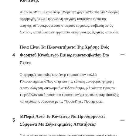
Κοντέινερ;
Αυτό το σπίτι με κοντέινερ μπορεί να χρησιμοποιηθεί για διάφορες
εφαρμογές, όπως προσωρινή στέγαση, καταφύγια έκτακτης
ανάγκης, απομακρυσμένους σταθμούς εργασίας, διαβίωση εκτός
δικτύου, καταλύματα σε εργοτάξιο, ακόμη και ως εξοχικές κατοικίες.
Ποια Είναι Τα Πλεονεκτήματα Της Χρήσης Ενός
4
Φορητού Κινούμενου Εμπορευματοκιβωτίου Στο
Σπίτι;
Οι φορητές κατοικίες κοντέινερ προσφέρουν πολλά
πλεονεκτήματα, όπως κινητικότητα, εύκολη μεταφορά, γρήγορη
συναρμολόγηση, οικονομική αποδοτικότητα, φιλικότητα προς το
περιβάλλον και δυνατότητα προσαρμογής της εσωτερικής διάταξης
και σχεδίασης σύμφωνα με τις προσωπικές προτιμήσεις.
Μπορεί Αυτό Το Κοντέινερ Να Προσαρμοστεί
5
Σύμφωνα Με Συγκεκριμένες Απαιτήσεις;
Ναι, αυτό το σπίτι με κοντέινερ μπορεί να προσαρμοστεί πλήρως