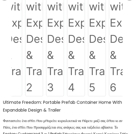
Ultimate Freedom: Portable Prefab Container Home With
Expandable Design & Trailer
Φανταστείτε ένα σπίτι που μπορείτε κυριολεκτικά να πάρετε μαζί σας όπου κι αν
πάτε, ένα σπίτι που προσαρμόζεται στις ανάγκες σας και ταξιδεύει αβίαστα. Το
Factory Customized 3 σε 1 Prefab Επεκτάσιμο Φορητό Κινητό Κοντέινερ Σπίτι