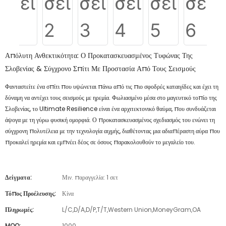
Απόλυτη Ανθεκτικότητα: Ο Προκατασκευασμένος Τυφώνας Της
Σλοβενίας & Σύγχρονο Σπίτι Με Προστασία Από Τους Σεισμούς
Φανταστείτε ένα σπίτι που υψώνεται πάνω από τις πιο σφοδρές καταιγίδες και έχει τη
δύναμη να αντέχει τους σεισμούς με ηρεμία. Φωλιασμένο μέσα στο μαγευτικό τοπίο της
Σλοβενίας, το Ultimate Resilience είναι ένα αρχιτεκτονικό θαύμα, που συνδυάζεται
άψογα με τη γύρω φυσική ομορφιά. Ο προκατασκευασμένος σχεδιασμός του ενώνει τη
σύγχρονη πολυτέλεια με την τεχνολογία αιχμής, διαθέτοντας μια αδιαπέραστη αύρα που
προκαλεί ηρεμία και εμπνέει δέος σε όσους παρακολουθούν το μεγαλείο του.
Δείγματα:
Μιν. παραγγελία: 1 σετ
Τόπος Προέλευσης:
Κίνα
Πληρωμές:
L/C,D/A,D/P,T/T,Western Union,MoneyGram,OA
MOQ:
1000