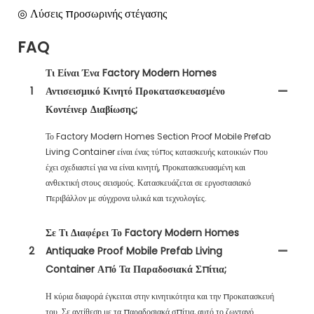
◎ Λύσεις προσωρινής στέγασης
FAQ
Τι Είναι Ένα Factory Modern Homes
1
Αντισεισμικό Κινητό Προκατασκευασμένο
Κοντέινερ Διαβίωσης;
Το Factory Modern Homes Section Proof Mobile Prefab
Living Container είναι ένας τύπος κατασκευής κατοικιών που
έχει σχεδιαστεί για να είναι κινητή, προκατασκευασμένη και
ανθεκτική στους σεισμούς. Κατασκευάζεται σε εργοστασιακό
περιβάλλον με σύγχρονα υλικά και τεχνολογίες.
Σε Τι Διαφέρει Το Factory Modern Homes
2
Antiquake Proof Mobile Prefab Living
Container Από Τα Παραδοσιακά Σπίτια;
Η κύρια διαφορά έγκειται στην κινητικότητα και την προκατασκευή
του. Σε αντίθεση με τα παραδοσιακά σπίτια, αυτό το ζωντανό