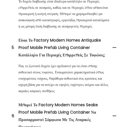
Το δοχείο διαβίωσης είναι ιδιαίτερα κατάλληλο σε περιοχές
επιρρεπείς σε σεισμούς, καθώς και σε περιοχές όπου απαιτείται
προσωρινή ή κινητή στέγαση. Μπορεί να χρησιμοποιηθεί για
ανακούφιση από καταστροφές, εργοτάξια, προσωρινά καταλύματα
ή ως μόνιμη λύση διαβίωσης σε σεισμογενείς περιοχές.
Είναι Το Factory Modern Homes Antiquake
5
Proof Mobile Prefab Living Container
Κατάλληλο Για Περιοχές Επιρρεπείς Σε Τυφώνες;
Ναι, το ζωντανό δοχείο έχει σχεδιαστεί για να είναι επίσης
ανθεκτικό στους τυφώνες. Ενσωματώνει χαρακτηριστικά όπως
ενισχυμένους τοίχους, παράθυρα ανθεκτικά στις κρούσεις και
ισχυρή βάση για να αντέχει σε υψηλές ταχύτητες ανέμου και άλλες
ακραίες καιρικές συνθήκες.
Μπορεί Το Factory Modern Homes Seake
Proof Mobile Prefab Living Container Να
6
Προσαρμοστεί Σύμφωνα Με Τις Ατομικές
Προτιμήσεις;