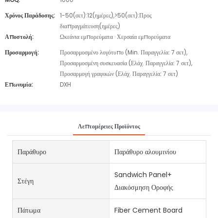
Χρόνος Παράδοσης:
1-50(σετ):12(ημέρες),>50(σετ):Προς
διαπραγμάτευση(ημέρες)
Αποστολή:
Ωκεάνια εμπορεύματα · Χερσαία εμπορεύματα
Προσαρμογή:
Προσαρμοσμένο λογότυπο (Min. Παραγγελία: 7 σετ),
Προσαρμοσμένη συσκευασία (Ελάχ. Παραγγελία: 7 σετ),
Προσαρμογή γραφικών (Ελάχ. Παραγγελία: 7 σετ)
Επωνυμία:
DXH
Λεπτομέρειες Προϊόντος
Παράθυρο
Παράθυρο αλουμινίου
Sandwich Panel+
Στέγη
Διακόσμηση Οροφής
Πάτωμα
Fiber Cement Board