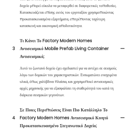
δοχείο μπορεί εύκολα να μεταφερθεί σε διαφορετικές τοποθεσίες.
Κατασκευάζεται επίσης εκτός του εργοταξίου χρησιμοποιώντας
προκατασκευασμένα εξαρτήματα, επιτρέποντας ταχύτερη
κατασκευή και οικονομική αποδοτικότητα.
Τι Κάνει Το Factory Modern Homes
3
Αντισεισμικό Mobile Prefab Living Container
Αντισεισμικό;
Αυτό το ζωντανό δοχείο έχει σχεδιαστεί για να αντέχει σε σεισμούς
λόγω των δομικών του χαρακτηριστικών. Ενσωματώνει ενισχυμένα
υλικά, όπως χαλύβδινα πλαίσια, και χρησιμοποιεί αντισεισμικές
αρχές μηχανικής για να εξασφαλίσει τη σταθερότητά του κατά τη
διάρκεια σεισμικών γεγονότων.
Σε Ποιες Περιπτώσεις Είναι Πιο Κατάλληλο Το
4
Factory Modern Homes Αντισεισμικό Κινητό
Προκατασκευασμένο Στεγανωτικό Δοχείο;