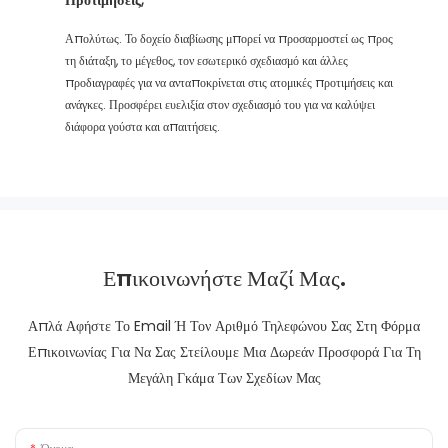
Απολύτως. Το δοχείο διαβίωσης μπορεί να προσαρμοστεί ως προς
τη διάταξη, το μέγεθος, τον εσωτερικό σχεδιασμό και άλλες
προδιαγραφές για να ανταποκρίνεται στις ατομικές προτιμήσεις και
ανάγκες. Προσφέρει ευελιξία στον σχεδιασμό του για να καλύψει
διάφορα γούστα και απαιτήσεις.
Επικοινωνήστε Μαζί Μας.
Απλά Αφήστε Το Email Ή Τον Αριθμό Τηλεφώνου Σας Στη Φόρμα
Επικοινωνίας Για Να Σας Στείλουμε Μια Δωρεάν Προσφορά Για Τη
Μεγάλη Γκάμα Των Σχεδίων Μας