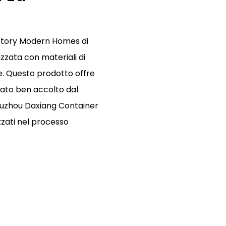
actory Modern Homes di
izzata con materiali di
e. Questo prodotto offre
tato ben accolto dal
Suzhou Daxiang Container
izzati nel processo