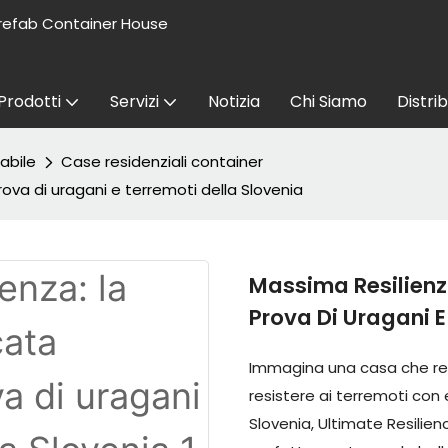
refab Container House
Prodotti
Servizi
Notizia
Chi Siamo
Distri
abile
Case residenziali container
ova di uragani e terremoti della Slovenia
Massima Resilienz
Prova Di Uragani E
Immagina una casa che resi
resistere ai terremoti con
Slovenia, Ultimate Resilien