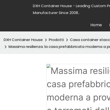
DXH Container House - Leading Custom P
Manufacturer Since 2008..
Home
DXH Container House
Prodotti
Casa container stacc
Massima resilienza: la casa prefabbricata moderna a pr