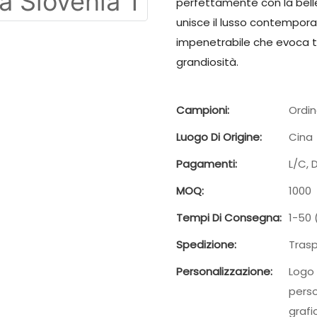
perfettamente con la belle
unisce il lusso contempora
impenetrabile che evoca tr
grandiosità.
Campioni:
Ordin
Luogo Di Origine:
Cina
Pagamenti:
L/C, 
MOQ:
1000
Tempi Di Consegna:
1-50 
Spedizione:
Trasp
Personalizzazione:
Logo 
perso
grafi