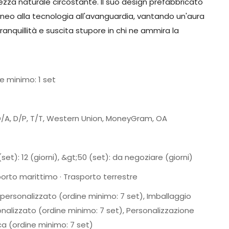
zza naturale circostante. Il suo design prefabbricato
neo alla tecnologia all'avanguardia, vantando un'aura
anquillità e suscita stupore in chi ne ammira la
e minimo: 1 set
D/A, D/P, T/T, Western Union, MoneyGram, OA
(set): 12 (giorni), &gt;50 (set): da negoziare (giorni)
orto marittimo · Trasporto terrestre
personalizzato (ordine minimo: 7 set), Imballaggio
nalizzato (ordine minimo: 7 set), Personalizzazione
ca (ordine minimo: 7 set)