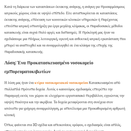
Κατά τη διάρκεια των καταστάσεων έκτακτης ανάγκης, η ανάγκη για προσαρμόσιμους
ιατρικούς χώρους είναι σε υψηλό επίπεδο. Είτε ανταποκρίνεται σε καταστάσεις
έκτακτης ανάγκης, επέκταση των κοινοτικών κλινικών υπηρεσιών ή παρέχοντας
επιτόπια ιατρική υποστήριξη για έργα μεγάλης κλίμακας, οι παραδοσιακές μέθοδοι
κατασκευής είναι συχνά πολύ αργές και δαπανηρές. Η πρόκλησή μας ήταν να
σχεδιάσουμε μια πλήρως λειτουργική, υγιεινή και ανθεκτική ιατρική εγκατάσταση που
μπορεί να αναπτυχθεί και να συναρμολογηθεί σε ένα κλάσμα της εποχής της
παραδοσιακής κατασκευής.
Λύση: Ένα προκατασκευασμένο νοσοκομείο
εμπορευματοκιβωτίων
Η λύση μας ήταν ένα
κτίριο νοσοκομειακού νοσοκομείου
Κατασκευασμένο από
πολλαπλά πρότυπα δοχεία. Αυτός ο καινοτόμος σχεδιασμός επιτρέπει την
παραγωγή εκτός του χώρου σε ελεγχόμενο εργοστασιακό περιβάλλον, εγγυώντας την
υψηλή ποιότητα και την ακρίβεια. Τα δοχεία μεταφέρονται στη συνέχεια στον
ιστότοπο για γρήγορη συναρμολόγηση, με αποτέλεσμα μια προκαθορισμένη αρθρωτή
κλινική.
Όπως φαίνεται στα 3D σχέδια και απεικονίσεις ορόφου, ο σχεδιασμός είναι απλός,