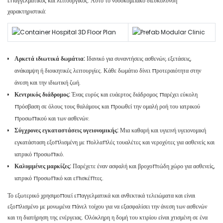
επαγγελματικός και λειτουργικός. Αυτό το νοσοκομειακό διευκόλυνση
χαρακτηριστικά:
Αρκετά ιδιωτικά δωμάτια:
Ιδανικό για συναντήσεις ασθενών, εξετάσεις,
ανάκαμψη ή διοικητικές λειτουργίες. Κάθε δωμάτιο δίνει προτεραιότητα στην
άνεση και την ιδιωτική ζωή.
Κεντρικός διάδρομος:
Ένας ευρύς και ευάερτος διάδρομος παρέχει εύκολη
πρόσβαση σε όλους τους θαλάμους και προωθεί την ομαλή ροή του ιατρικού
προσωπικού και των ασθενών.
Σύγχρονες εγκαταστάσεις υγειονομικής:
Μια καθαρή και υγιεινή υγειονομική
εγκατάσταση εξοπλισμένη με πολλαπλές τουαλέτες και νεροχύτες για ασθενείς και
ιατρικό προσωπικό.
Καλυμμένες μαρκίζες:
Παρέχετε έναν ασφαλή και βροχοπτώδη χώρο για ασθενείς,
ιατρικό προσωπικό και επισκέπτες.
Το εξωτερικό χρησιμοποιεί επαγγελματικά και ανθεκτικά τελειώματα και είναι
εξοπλισμένο με μονωμένα πάνελ τοίχου για να εξασφαλίσει την άνεση των ασθενών
και τη διατήρηση της ενέργειας. Ολόκληρη η δομή του κτιρίου είναι χτισμένη σε ένα