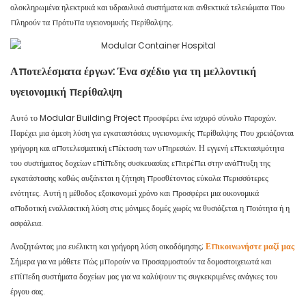
ολοκληρωμένα ηλεκτρικά και υδραυλικά συστήματα και ανθεκτικά τελειώματα που
πληρούν τα πρότυπα υγειονομικής περίθαλψης.
Αποτελέσματα έργων: Ένα σχέδιο για τη μελλοντική
υγειονομική περίθαλψη
Αυτό το Modular Building Project προσφέρει ένα ισχυρό σύνολο παροχών.
Παρέχει μια άμεση λύση για εγκαταστάσεις υγειονομικής περίθαλψης που χρειάζονται
γρήγορη και αποτελεσματική επέκταση των υπηρεσιών. Η εγγενή επεκτασιμότητα
του συστήματος δοχείων επίπεδης συσκευασίας επιτρέπει στην ανάπτυξη της
εγκατάστασης καθώς αυξάνεται η ζήτηση προσθέτοντας εύκολα περισσότερες
ενότητες. Αυτή η μέθοδος εξοικονομεί χρόνο και προσφέρει μια οικονομικά
αποδοτική εναλλακτική λύση στις μόνιμες δομές χωρίς να θυσιάζεται η ποιότητα ή η
ασφάλεια.
Αναζητώντας μια ευέλικτη και γρήγορη λύση οικοδόμησης;
Επικοινωνήστε μαζί μας
Σήμερα για να μάθετε πώς μπορούν να προσαρμοστούν τα δομοστοιχειωτά και
επίπεδη συστήματα δοχείων μας για να καλύψουν τις συγκεκριμένες ανάγκες του
έργου σας.