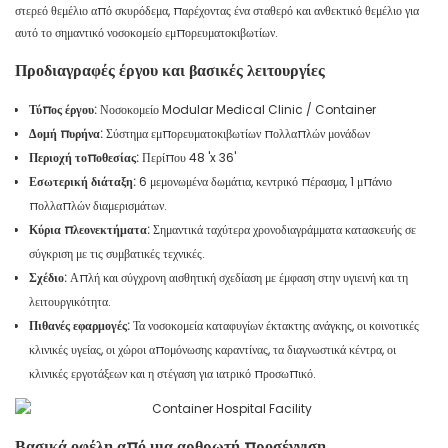
στερεό θεμέλιο από σκυρόδεμα, παρέχοντας ένα σταθερό και ανθεκτικό θεμέλιο για
αυτό το σημαντικό νοσοκομείο εμπορευματοκιβωτίων.
Προδιαγραφές έργου και βασικές λειτουργίες
Τύπος έργου:
Νοσοκομείο Modular Medical Clinic / Container
Δομή πυρήνα:
Σύστημα εμπορευματοκιβωτίων πολλαπλών μονάδων
Περιοχή τοποθεσίας:
Περίπου 48 'x 36'
Εσωτερική διάταξη:
6 μεμονωμένα δωμάτια, κεντρικό πέρασμα, 1 μπάνιο
πολλαπλών διαμερισμάτων.
Κύρια πλεονεκτήματα:
Σημαντικά ταχύτερα χρονοδιαγράμματα κατασκευής σε
σύγκριση με τις συμβατικές τεχνικές.
Σχέδιο:
Απλή και σύγχρονη αισθητική σχεδίαση με έμφαση στην υγιεινή και τη
λειτουργικότητα.
Πιθανές εφαρμογές:
Τα νοσοκομεία καταφυγίων έκτακτης ανάγκης, οι κοινοτικές
κλινικές υγείας, οι χώροι απομόνωσης καραντίνας, τα διαγνωστικά κέντρα, οι
κλινικές εργοτάξεων και η στέγαση για ιατρικό προσωπικό.
Βασικά οφέλη από μια αρθρωτή προσέγγιση