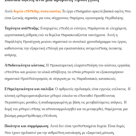
Αυτό
δοχείο επίπεδης συσκευασίας
Το έργο επισημαίνει αρκετά βασικά οφέλη που
είναι ζωτικής σημασίας για τους σύγχρονους παρόχους υγειονομικής περίθαλψης:
Ταχύτητα ανάπτυξης:
Ενισχυμένες επειδή οι ενότητες παράγονται σε ελεγχόμενη
εργοστασιακή ρύθμιση ενώ τα θεμέλια παρασκευάζονται ταυτόχρονα. Αυτή η
παράλληλη προσέγγιση μειώνει σημαντικά το συνολικό χρονοδιάγραμμα του έργου,
καθιστώντας την εξαιρετική επιλογή για εγκαταστάσεις αντιμετώπισης έκτακτης
ανάγκης.
Αποδοτικότητα κόστους:
Η προκαταρκτική ελαχιστοποίηση του κόστους εργασίας
επιτόπου και μειώνει τα υλικά απόβλητα, τα οποία μπορούν να εξοικονομήσουν
σημαντικά προϋπολογισμούς σε σύγκριση με τις παραδοσιακές κατασκευές.
Επιμελητικότητα και ευελιξία:
Ο αρθρωτός σχεδιασμός είναι εγγενώς ευέλικτος. Η
κλινική εμπορευματοκιβωτίων μπορεί εύκολα να επεκταθεί προσθέτοντας
περισσότερες μονάδες ή αναδιαμορφωμένη με βάση τις μεταβαλλόμενες ανάγκες. Η
δομή του μπορεί επίσης να αποσυναρμολογηθεί και να μεταφερθεί, παρέχοντας μια
βιώσιμη μακροπρόθεσμη επένδυση.
Ποιότητα και συμμόρφωση:
Αυτά δεν είναι τροποποιημένα δοχεία. Είναι δομές
που έχουν σχεδιαστεί για την ανθρώπινη κατοίκηση, με εξαιρετική μόνωση,