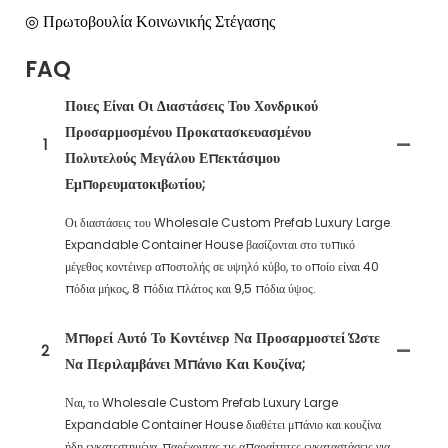
◎ Πρωτοβουλία Κοινωνικής Στέγασης
FAQ
Ποιες Είναι Οι Διαστάσεις Του Χονδρικού
Προσαρμοσμένου Προκατασκευασμένου
1
Πολυτελούς Μεγάλου Επεκτάσιμου
Εμπορευματοκιβωτίου;
Οι διαστάσεις του Wholesale Custom Prefab Luxury Large
Expandable Container House βασίζονται στο τυπικό
μέγεθος κοντέινερ αποστολής σε υψηλό κύβο, το οποίο είναι 40
πόδια μήκος, 8 πόδια πλάτος και 9,5 πόδια ύψος.
Μπορεί Αυτό Το Κοντέινερ Να Προσαρμοστεί Ώστε
2
Να Περιλαμβάνει Μπάνιο Και Κουζίνα;
Ναι, το Wholesale Custom Prefab Luxury Large
Expandable Container House διαθέτει μπάνιο και κουζίνα
ήδη εγκατεστημένα, παρέχοντας τις απαραίτητες εγκαταστάσεις για