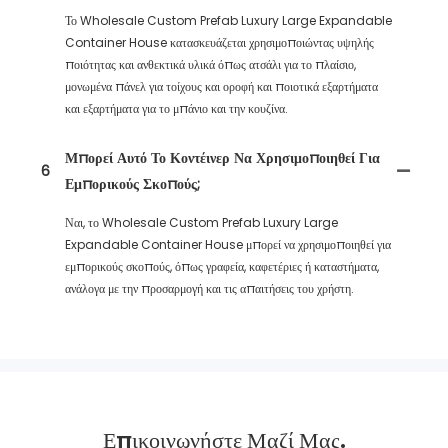
Το Wholesale Custom Prefab Luxury Large Expandable
Container House κατασκευάζεται χρησιμοποιώντας υψηλής
ποιότητας και ανθεκτικά υλικά όπως ατσάλι για το πλαίσιο,
μονωμένα πάνελ για τοίχους και οροφή και ποιοτικά εξαρτήματα
και εξαρτήματα για το μπάνιο και την κουζίνα.
Μπορεί Αυτό Το Κοντέινερ Να Χρησιμοποιηθεί Για
6
Εμπορικούς Σκοπούς;
Ναι, το Wholesale Custom Prefab Luxury Large
Expandable Container House μπορεί να χρησιμοποιηθεί για
εμπορικούς σκοπούς, όπως γραφεία, καφετέριες ή καταστήματα,
ανάλογα με την προσαρμογή και τις απαιτήσεις του χρήστη.
Επικοινωνήστε Μαζί Μας.