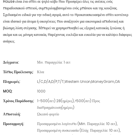
House είναι ένα σπίτι σε ψηλό κύβο που προσφέρει όλες τις ανέσεις ενός
παραδοσιακού σπιτιού, συμπεριλαμβανομένου ενός μπάνιου και της κουζίνας.
Σχεδιασμένο ειδικά για την ινδική αγορά, αυτό το προκατασκευασμένο σπίτι κοντέινερ
είναι ιδανικό για άτομα ή οικογένειες που αναζητούν μια οικονομικά αποδοτική και
βιώσιμη λύση στέγασης. Μπορεί να χρησιμοποιηθεί ως εξοχική κατοικία, ξενώνας ή
ακόμα και ως μόνιμη κατοικία, παρέχοντας ευελιξία και ευκολία για να καλύψει διάφορες
ανάγκες.
Δείγματα:
Μιν. παραγγελία: 1 σετ
Τόπος Προέλευσης:
Κίνα
Πληρωμές:
L/C,D/A,D/P,T/T,Western Union,MoneyGram,OA
MOQ:
1000
Χρόνος Παράδοσης:
1-500(σετ):28(ημέρες),>500(σετ):Προς
διαπραγμάτευση(ημέρες)
Αποστολή:
Ωκεανό φορτίο
Προσαρμογή:
Προσαρμοσμένο λογότυπο (Min. Παραγγελία: 10 σετ),
Προσαρμοσμένη συσκευασία (Ελάχ. Παραγγελία: 10 σετ),