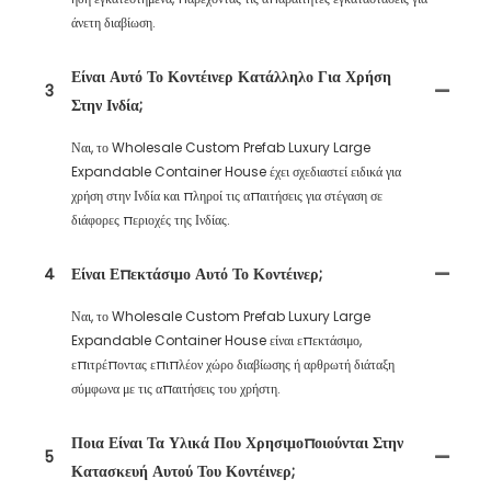
άνετη διαβίωση.
Είναι Αυτό Το Κοντέινερ Κατάλληλο Για Χρήση
3
Στην Ινδία;
Ναι, το Wholesale Custom Prefab Luxury Large
Expandable Container House έχει σχεδιαστεί ειδικά για
χρήση στην Ινδία και πληροί τις απαιτήσεις για στέγαση σε
διάφορες περιοχές της Ινδίας.
4
Είναι Επεκτάσιμο Αυτό Το Κοντέινερ;
Ναι, το Wholesale Custom Prefab Luxury Large
Expandable Container House είναι επεκτάσιμο,
επιτρέποντας επιπλέον χώρο διαβίωσης ή αρθρωτή διάταξη
σύμφωνα με τις απαιτήσεις του χρήστη.
Ποια Είναι Τα Υλικά Που Χρησιμοποιούνται Στην
5
Κατασκευή Αυτού Του Κοντέινερ;