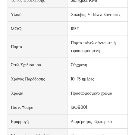
Τόπος Προέλευσης
Jiangsu, Κίνα
Υλικό
Χάλυβας + Πάνελ Σάντουιτς
MOQ
1SET
Πόρτα πάνελ σάντουιτς ή
Πόρτα
προσαρμοσμένη
Στυλ Σχεδιασμού
Σύγχρονη
Χρόνος Παράδοσης
10-15 ημέρες
Χρώμα
Προσαρμοσμένο χρώμα
Πιστοποίηση
ISO9001
Εφαρμογή
Διαμέρισμα, Εξωτερικό