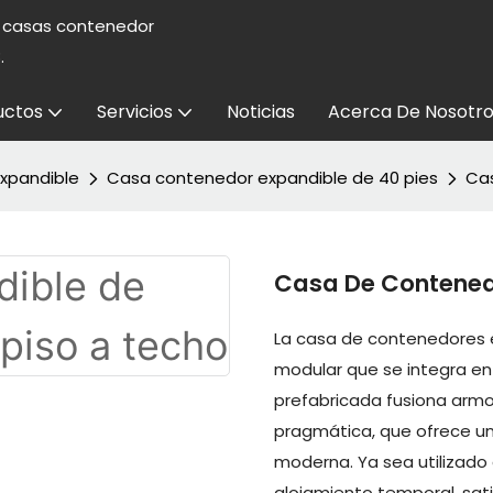
e casas contenedor
.
uctos
Servicios
Noticias
Acerca De Nosotro
xpandible
Casa contenedor expandible de 40 pies
Cas
Casa De Contened
La casa de contenedores 
modular que se integra en
prefabricada fusiona armo
pragmática, que ofrece una
moderna. Ya sea utilizado 
alojamiento temporal, sat