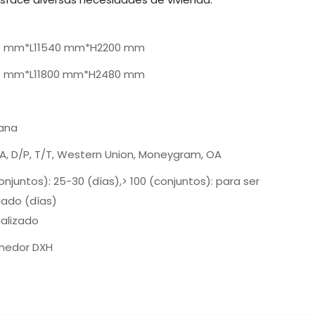
 mm*L11540 mm*H2200 mm
 mm*L11800 mm*H2480 mm
ana
/A, D/P, T/T, Western Union, Moneygram, OA
conjuntos): 25-30 (días),> 100 (conjuntos): para ser
ado (días)
alizado
nedor DXH