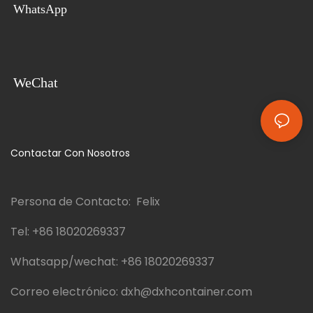
WhatsApp
del espacio, este apartamento
prefabricado le permite moverlo
y adaptarlo fácilmente a
diferentes ubicaciones, lo que
lo hace perfecto para quienes
WeChat
valoran la flexibilidad y la
movilidad en su vivienda.
Contactar Con Nosotros
Persona de Contacto: Felix
Tel:
+86 18020269337
Whatsapp/wechat:
+86 18020269337
Correo electrónico:
dxh@dxhcontainer.com