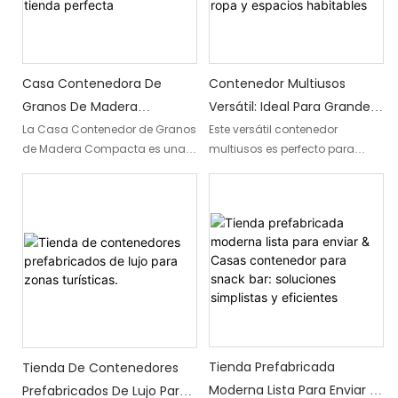
que busque un lugar acogedor
tiendas.
una solución de bar comercial
para disfrutar de sus bebidas
móvil y que optimice el
favoritas y más.
espacio. El bar contenedor
modular se envía en módulos
Casa Contenedora De
Contenedor Multiusos
prefabricados y se puede
Granos De Madera
Versátil: Ideal Para Grandes
ensamblar in situ con un
mínimo de preparación del
Compacta: Su Pequeña
Restaurantes, Tiendas De
La Casa Contenedor de Granos
Este versátil contenedor
terreno.
de Madera Compacta es una
multiusos es perfecto para
Tienda Perfecta
Ropa Y Espacios Habitables
pequeña tienda ideal que
restaurantes, tiendas de ropa y
combina funcionalidad y
espacios habitables a gran
atractivo estético. Su
escala. Su diseño práctico y su
encantador diseño de vetas de
amplia capacidad lo
madera crea una atmósfera
convierten en una solución
acogedora y atractiva, lo que
ideal para almacenar,
lo convierte en el espacio
organizar y exhibir diversos
perfecto para exhibir y vender
artículos.
sus productos.
Tienda Prefabricada
Tienda De Contenedores
Moderna Lista Para Enviar &
Prefabricados De Lujo Para