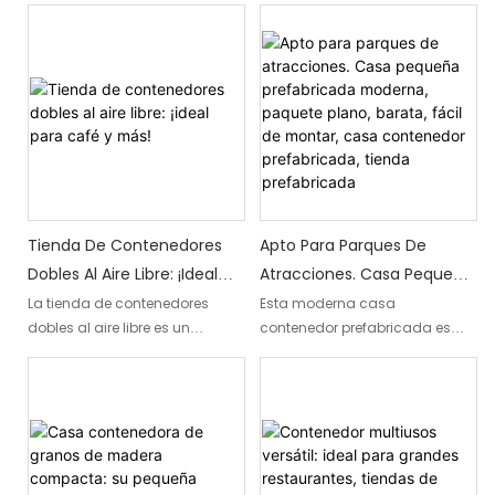
modular prefabricada,
construida con contenedores.
Cuenta con una barra exterior a
nivel del suelo con grifo de
cerveza y pared expositora de
botellas, una zona de estar en
la planta baja delimitada por
barandillas decorativas de
hierro forjado morado, y una
terraza en la azotea
Tienda De Contenedores
Apto Para Parques De
completamente abierta,
Dobles Al Aire Libre: ¡ideal
Atracciones. Casa Pequeña
amueblada con mesas y sillas
Para Café Y Más!
Prefabricada Moderna,
La tienda de contenedores
Esta moderna casa
y protegida por un sistema de
dobles al aire libre es un
contenedor prefabricada es
Paquete Plano, Barata, Fácil
barandillas de seguridad de
espacio excepcional diseñado
una opción ideal para parques
De Montar, Casa
acero oscuro. Este bar
para atender a los entusiastas
de atracciones. Su diseño
contenedor de dos plantas
Contenedor Prefabricada,
del café y más. Con su diseño
plano permite un fácil montaje,
está diseñado para
Tienda Prefabricada
innovador y versatilidad, ofrece
lo que lo convierte en una
emprendedores, organizadores
una encantadora experiencia
opción conveniente y rentable
de eventos, cervecerías y
al aire libre para cualquiera
para crear pequeñas casas o
cadenas hoteleras que buscan