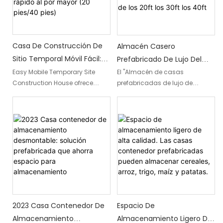
crear espacios de oficina.
habitables confortables.
Casa De Construcción De
Almacén Casero
Sitio Temporal Móvil Fácil:
Prefabricado De Lujo Del
Casas Prefabricadas
Paquete Plano De La Casa
Easy Mobile Temporary Site
El "Almacén de casas
Construction House ofrece
prefabricadas de lujo de
Personalizadas De Montaje
Del Envase De La Asamblea
casas prefabricadas
paquete plano de casa
Rápido Al Por Mayor (20
Fácil De Los 20ft Los 30ft
personalizadas de montaje
contenedor de fácil
Pies/40 Pies)
Los 40ft
rápido al por mayor en
ensamblaje de 20 pies, 30 pies
tamaños de 20 y 40 pies. Estas
y 40 pies" es una casa
casas están diseñadas para
contenedor de conveniente
una fácil movilidad y una
diseño que ofrece un proceso
instalación rápida, lo que las
de ensamblaje sin esfuerzo.
convierte en una solución ideal
Con sus características
para sitios de construcción
lujosas y prefabricadas,
temporales.
proporciona la solución
perfecta para una cómoda
2023 Casa Contenedor De
Espacio De
sala de estar o espacio de
Almacenamiento
Almacenamiento Ligero De