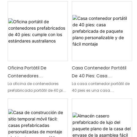
terremotos, asequibles en
durabilidad y practicidad para
fábrica, ofrecen una solución
ayudarle a resolver fácilmente
de vivienda segura y rentable.
los problemas de
Con su construcción a prueba
almacenamiento exterior de su
de terremotos y materiales
hogar. Estos cobertizos
duraderos de paneles
metálicos se utilizan
sándwich, estas casas tipo
comúnmente en áreas
contenedor brindan una
residenciales, comerciales e
opción segura y versátil para
industriales para guardar
una vida cómoda.
herramientas, equipos,
Oficina Portátil De
Casa Contenedor Portátil
vehículos y otros artículos. Los
Contenedores
De 40 Pies: Casa
cobertizos metálicos vienen en
Prefabricados De 40 Pies:
Prefabricada De Paquete
La oficina de contenedores
La casa contenedor portátil de
una amplia variedad de
prefabricada portátil de 40 pies
40 pies es una casa
Cumple Con Los Estándares
Plano Personalizable Y De
tamaños y diseños, desde
es una solución totalmente
prefabricada versátil y
Australianos
Fácil Montaje
cobertizos sencillos y pequeños
compatible con los estándares
personalizable que es fácil de
para exteriores hasta grandes
australianos. Su diseño móvil y
montar. Con su tamaño
talleres y garajes.
su fácil configuración lo
conveniente y diseño modular,
convierten en una solución
ofrece una solución práctica y
eficiente y adaptable para
flexible para espacios