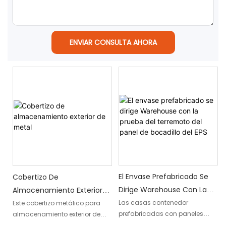
ENVIAR CONSULTA AHORA
El Envase Prefabricado Se
Cobertizo De
Dirige Warehouse Con La
Almacenamiento Exterior
Prueba Del Terremoto Del
De Metal
Las casas contenedor
Este cobertizo metálico para
prefabricadas con paneles
almacenamiento exterior de
Panel De Bocadillo Del EPS
sándwich Eps a prueba de
DXH Container House combina