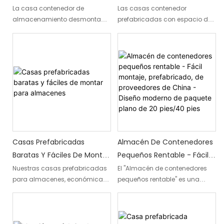
almacenamiento.
Desmontable: Solución
Alta Calidad. Las Casas
La casa contenedor de
Las casas contenedor
almacenamiento desmontable
prefabricadas con espacio de
Prefabricada Que Ahorra
Contenedor Prefabricadas
2023 es una solución práctica e
almacenamiento liviano de
Espacio Para
Pueden Almacenar
innovadora para un
alta calidad están diseñadas
Almacenamiento
Cereales, Arroz, Trigo, Maíz
almacenamiento eficiente. Su
para almacenar granos de
Y Patatas.
diseño que ahorra espacio,
manera eficiente y segura,
junto con su estructura
como arroz, trigo, maíz y
prefabricada de fácil montaje,
papas. Estos contenedores
lo convierte en una opción ideal
proporcionan una solución
para almacenar mercancías
confiable para conservar y
con comodidad y flexibilidad.
salvaguardar los productos
agrícolas.
Casas Prefabricadas
Almacén De Contenedores
Baratas Y Fáciles De Montar
Pequeños Rentable - Fácil
Para Almacenes
Montaje, Prefabricado, De
Nuestras casas prefabricadas
El "Almacén de contenedores
para almacenes, económicas
pequeños rentable" es una
Proveedores De China -
y fáciles de montar, ofrecen
solución conveniente para las
Diseño Moderno De
una solución rentable para
necesidades de
Paquete Plano De 20
crear rápidamente espacio
almacenamiento, que ofrece
Pies/40 Pies
adicional para vivir o trabajar.
un proceso de montaje sencillo