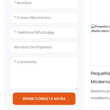
tanto res
Nombre
Correo Electrónico
Teléfono/whatsapp
Nombre De Empresa
Contenido
Pequeña
Moderna 
Plano Y 
Nuestra p
moderna y
Escuela
ENVIAR CONSULTA AHORA
sin compl