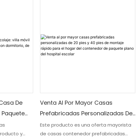
ución de vida
prefabricadas de hotel de 3 pisos. Estas
ina
estructuras innovadoras vienen con
fecta para
baños y son ideales para escuelas, ya
 de vivienda
que brindan una configuración fácil y
eficiente para necesidades de vivienda
temporales o permanentes.
Casa De
Venta Al Por Mayor Casas
De Paquete
Prefabricadas Personalizadas De
, Con
20 Pies Y 40 Pies De Montaje
las
Este producto es una oferta mayorista
producto y
de casas contenedor prefabricadas
veedor
Rápido Para El Hogar Del