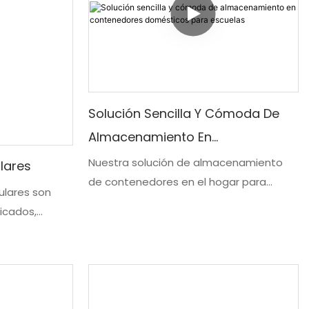
Solución Sencilla Y Cómoda De
Almacenamiento En
Contenedores Domésticos Para
Nuestra solución de almacenamiento
lares
de contenedores en el hogar para
Escuelas
ulares son
escuelas ofrece una manera sencilla y
ricados,
conveniente de almacenar y organizar
industrial
diversos artículos. Con funciones fáciles
 al lugar de
de usar y opciones personalizables,
 modular
simplifica el proceso de mantener un
cativos
entorno de aprendizaje eficiente y
es, ideales