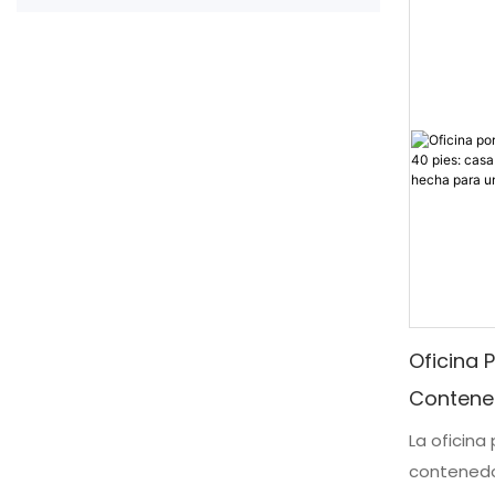
cómodo di
ideal para
Oficina 
Contene
De Paque
La oficina
contenedo
Australi