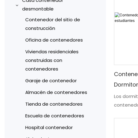
Casa contenedor
expandible de 10 pies
desmontable
Casa contenedor
Contenedor del sitio de
expandible de 20 pies
construcción
Casa de contenedores
Oficina de contenedores
expandible de 30 pies
Viviendas residenciales
Casa contenedor
construidas con
expandible de 40 pies
contenedores
Contene
Garaje de contenedor
Dormitor
Almacén de contenedores
Los dormit
Tienda de contenedores
contenedo
instalacio
Escuela de contenedores
estándares
Hospital contenedor
para insti