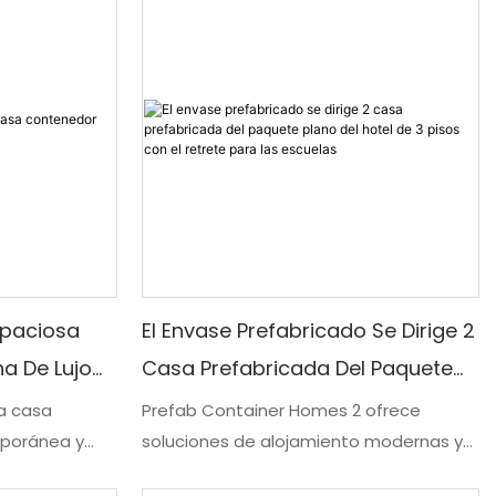
aseo separado, esta morada compacta
ecesidades.
y versátil ofrece un espacio habitable
moderno y personalizable adecuado
para diversas necesidades.
spaciosa
El Envase Prefabricado Se Dirige 2
a De Lujo
Casa Prefabricada Del Paquete
Plano Del Hotel De 3 Pisos Con El
na casa
Prefab Container Homes 2 ofrece
poránea y
soluciones de alojamiento modernas y
Retrete Para Las Escuelas
 que ofrece de
convenientes con sus casas