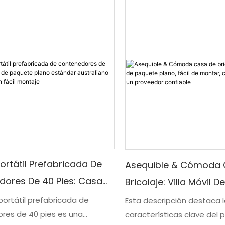
seño plano, lo que la hace
2 a 3 dormitorios. Esta sol
 entornos escolares.
moderna y elegante comb
comodidad y confort, per
quienes buscan una opción
lujosa y flexible.
Portátil Prefabricada De
Asequible & Cómoda 
dores De 40 Pies: Casa
Bricolaje: Villa Móvil 
te Plano Estándar
Plano, Fácil De Montar
 portátil prefabricada de
Esta descripción destaca 
res de 40 pies es una
ano Hecha Para Un Fácil
características clave del 
Dormitorio, De Un Pro