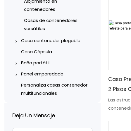
Alojamiento en
requieren 
contenedores
alojamient
Nuestros d
Casas de contenedores
contenedo
versátiles
estructur
Casa contenedor plegable
para sati
de estudi
Casas contenedor
Casa Cápsula
dormitorio
plegables tipo X
Baño portátil
cómodos y
Casas contenedor
Baños portátiles de acero
Panel emparedado
necesidad
plegables tipo Z
Casa Pre
revestidos de color
Paneles sándwich
Personaliza casas contenedor
2 Pisos C
Baños y sanitarios de
fabricados a máquina
multifuncionales
Alojami
Las estru
contenedores
Paneles sándwich hechos a
contenedo
Baños móviles de plástico
mano
Deja Un Mensaje
enfoque d
Unidades de ducha e
sustentabl
inodoro prefabricadas