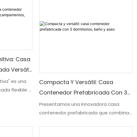
ordenado.
temporales
 diseñados
mos estándares
ificios
ios de aulas
lución
itiva: Casa
 escolar, ya
ciones
da Versátil
nos de
amentos,
tiva" es una
Compacta Y Versátil: Casa
u
ada flexible y
¡Más!
Contenedor Prefabricada Con 3
o minimiza las
onalizar para
raciones
Dormitorios, Baño Y Aseo
Presentamos una innovadora casa
mpamentos,
corpora
contenedor prefabricada que combina
ines. Con su
diseños
funcionalidad y adaptabilidad. Con tres
ectura
acogedores dormitorios, un baño y un
ón práctica y