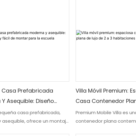
idenciales como comerciales.
eficiente para diversas n
 Casa Prefabricada
Villa Móvil Premium: E
Y Asequible: Diseño
Casa Contenedor Plan
Fácil De Montar Para La
De 2 A 3 Habitaciones
equeña casa prefabricada,
Premium Mobile Villa es u
 asequible, ofrece un montaje
contenedor plana contem
icaciones y presenta un
lujosa con amplio espacio