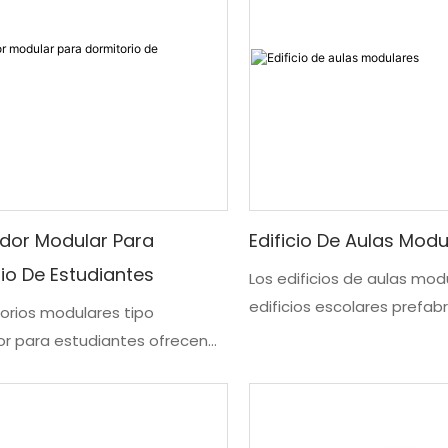
dor Modular Para
Edificio De Aulas Modu
io De Estudiantes
Los edificios de aulas mod
edificios escolares prefab
orios modulares tipo
construidos en un entorno 
r para estudiantes ofrecen
controlado y transportados
nes de dormitorio con
instalación. Su estructura
 institucionales, diseñadas
proporciona espacios edu
tuciones educativas que
rápidos, flexibles y rentabl