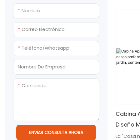
contenedo
La Sala 
Escuela de contenedores
inodoro prefabricadas
Nombre
solución 
Hospital contenedor
personas 
Correo Electrónico
Alojamiento en
habitable 
contenedores
diseño in
Teléfono/whatsapp
ofrece un
Casas de contenedores
funcional,
versátiles
hermoso ja
Nombre De Empresa
libre.
Contenido
Cabina A
Diseño 
ENVIAR CONSULTA AHORA
Prefabri
La "Casa 