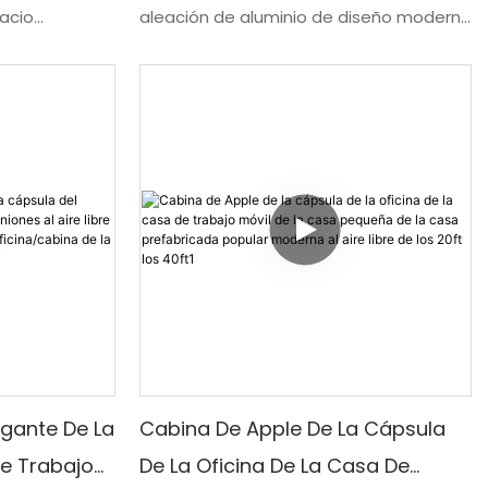
acio
aleación de aluminio de diseño moderno
bajar
Vivir Casas Prefabricadas Cabina
con un diseño
hecha a medida 2023, una extraordinaria
Cápsula Cabina De Manzana
nación
cabina prefabricada diseñada para una
uncionalidad,
vida cómoda y elegante. Elaborada con
 opción ideal
materiales de alta calidad, esta
 trabajar.
innovadora cápsula ofrece un espacio
único y acogedor, perfecto para
quienes buscan un estilo de vida
minimalista pero sofisticado.
egante De La
Cabina De Apple De La Cápsula
De Trabajo
De La Oficina De La Casa De