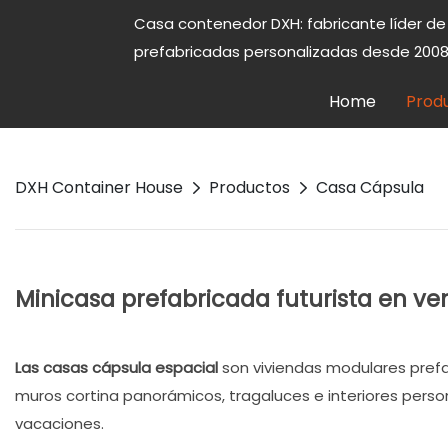
Casa contenedor DXH: fabricante líder d
prefabricadas personalizadas desde 2008
Home
Prod
DXH Container House
Productos
Casa Cápsula
Minicasa prefabricada futurista en ve
Las casas cápsula espacial
son viviendas modulares prefab
muros cortina panorámicos, tragaluces e interiores persona
vacaciones.