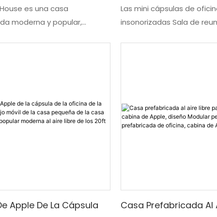
re Casa De Trabajo Móvil
De La Sala De Reunione
y House es una casa
Las mini cápsulas de ofici
ada moderna y popular,
insonorizadas Sala de reun
Pod Apple Cabin
Libre De Las Mini Vain
 en tamaños de 20 y 40 pies,
libre Espacio de trabajo
De La Oficina/cabina 
ara uso en exteriores. Sirve
inteligente/Casa cápsula
Manzana
asa de trabajo versátil, una
prefabricada/Cabina Appl
incluso una cabaña para
solución compacta e inno
para diversos fines.
reuniones al aire libre y tr
productivo. Con su diseño 
funciones inteligentes, of
espacio cómodo y privado 
reuniones o tareas individ
manera cómoda y elegant
e Apple De La Cápsula
Casa Prefabricada Al A