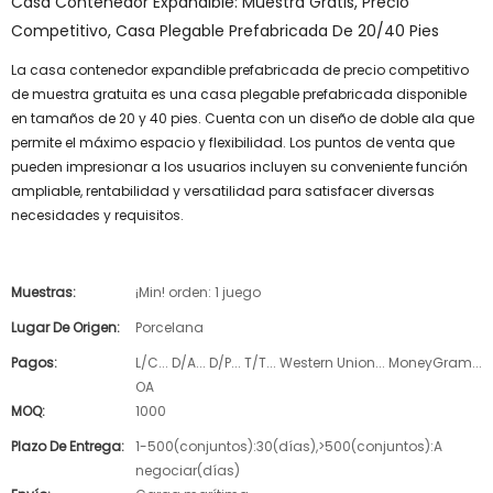
Casa Contenedor Expandible: Muestra Gratis, Precio
Competitivo, Casa Plegable Prefabricada De 20/40 Pies
La casa contenedor expandible prefabricada de precio competitivo
de muestra gratuita es una casa plegable prefabricada disponible
en tamaños de 20 y 40 pies. Cuenta con un diseño de doble ala que
permite el máximo espacio y flexibilidad. Los puntos de venta que
pueden impresionar a los usuarios incluyen su conveniente función
ampliable, rentabilidad y versatilidad para satisfacer diversas
necesidades y requisitos.
Muestras:
¡Min! orden: 1 juego
Lugar De Origen:
Porcelana
Pagos:
L/C... D/A... D/P... T/T... Western Union... MoneyGram...
OA
MOQ:
1000
Plazo De Entrega:
1-500(conjuntos):30(días),>500(conjuntos):A
negociar(días)