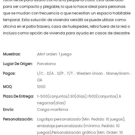
para ser compacto y plegable, lo que lo hace ideal para personas
que se mudan con frecuencia o que necesitan un espacio habitable
temporal. Esta solución de vivienda versátil se puede utilizar como
oficina en el patio trasero, casa de huéspedes, retiro fuera de la red o
incluso como opción de vivienda para ayuda en casos de desastre.
Muestras:
¡Min! orden: 1 juego
Lugar De Origen:
Porcelana
Pagos:
L/C... D/A... D/P... T/T... Western Union... MoneyGram...
OA
MOQ:
1000
Plazo De Entrega:
1-500(conjuntos):30(días),>500(conjuntos):A
negociar(días)
Envío:
Carga marítima
Personalización:
Logotipo personalizado (Min. Pedido: 10 juegos),
embalaje personalizado (mínimo. Pedido: 10
juegos),Personalización gráfica (Min. Orden: 10