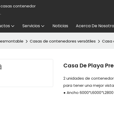
e casas contenedor
.
uctos
Servicios
Noticias
Acerca De Nosotro
desmontable
Casas de contenedores versátiles
Casa 
Casa De Playa Pr
2 unidades de contenedor s
para tener una mejor vista
● Ancho 6000*L6000*L280