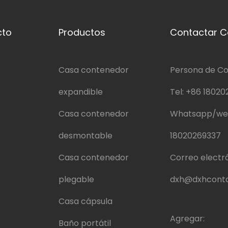
cto
Productos
Contactar C
Casa contenedor
Persona de Co
expandible
Tel:
+86 18020
Casa contenedor
Whatsapp/we
desmontable
18020269337
Casa contenedor
Correo electró
plegable
dxh@dxhconta
Casa cápsula
Agregar:
Baño portátil