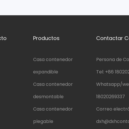
cto
Productos
Contactar C
Casa contenedor
Persona de Co
expandible
Tel:
+86 18020
Casa contenedor
Whatsapp/we
desmontable
18020269337
Casa contenedor
Correo electró
plegable
dxh@dxhconta