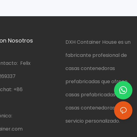
on Nosotros
DXH Container House es un
fabricante profesional de
ntacto: Felix
casas contenedoras
269337
prefabricadas que ofrece
chat:
+86
casas prefabricadas y
casas contenedoras y un
nico:
servicio personalizado.
iner.com