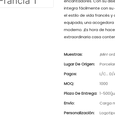
encantadores. Con su dise
integra fácilmente con su 
el estilo de vida francés 
equipada, una acogedora s
moderno. ¡Es hora de hacer
extraordinaria casa conte
Muestras:
¡Min! or
Lugar De Origen:
Porcela
Pagos:
L/C... D
MOQ:
1000
Plazo De Entrega:
1-500(j
Envío:
Carga m
Personalización:
Logotip