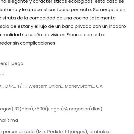
ño elegante y características ecológicas, esta casa se
entorno y le ofrece el santuario perfecto. Sumérgete en
y disfruta de la comodidad de una cocina totalmente
ala de estar y el lujo de un baño privado con un inodoro
 realidad su sueño de vivir en Francia con esta
nedor sin complicaciones!
den: 1 juego
na
/A... D/P... T/T... Western Union... MoneyGram... OA
uegos):32(días),>500(juegos):A negociar(días)
arítima
o personalizado (Min. Pedido: 10 juegos), embalaje