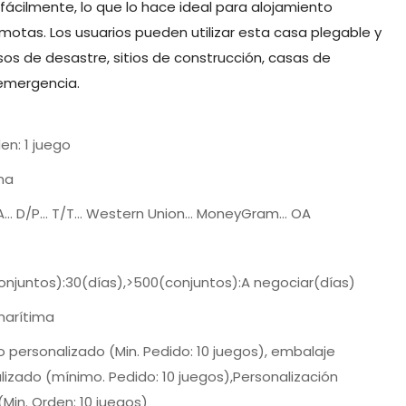
 fácilmente, lo que lo hace ideal para alojamiento
motas. Los usuarios pueden utilizar esta casa plegable y
os de desastre, sitios de construcción, casas de
 emergencia.
den: 1 juego
na
/A... D/P... T/T... Western Union... MoneyGram... OA
onjuntos):30(días),>500(conjuntos):A negociar(días)
arítima
o personalizado (Min. Pedido: 10 juegos), embalaje
lizado (mínimo. Pedido: 10 juegos),Personalización
(Min. Orden: 10 juegos)