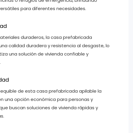
oficinas o refugios de emergencia, brindando
ersátiles para diferentes necesidades.
dad
teriales duraderos, la casa prefabricada
una calidad duradera y resistencia al desgaste, lo
iza una solución de vivienda confiable y
.
idad
sequible de esta casa prefabricada apilable la
en una opción económica para personas y
ue buscan soluciones de vivienda rápidas y
s.