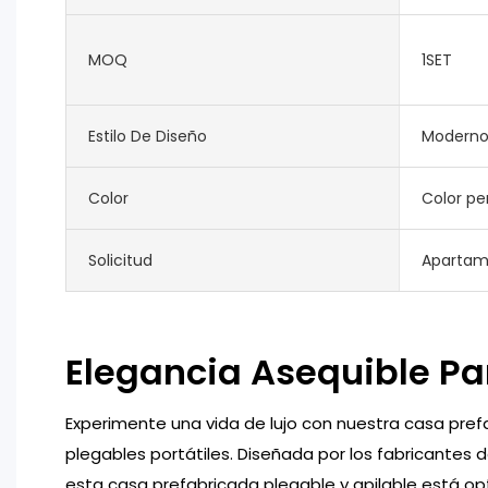
MOQ
1SET
Estilo De Diseño
Modern
Color
Color pe
Solicitud
Apartamen
Elegancia Asequible P
Experimente una vida de lujo con nuestra casa pre
plegables portátiles. Diseñada por los fabricantes
esta casa prefabricada plegable y apilable está op