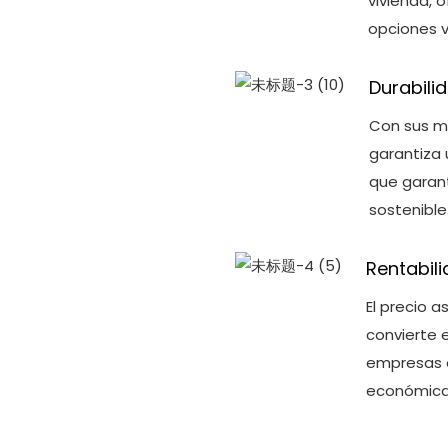
vivienda, 
opciones v
Durabili
Con sus ma
garantiza 
que garant
sostenible
Rentabil
El precio a
convierte 
empresas q
económica