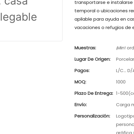
transportarse e instalarse
temporal o ubicaciones re
apilable para ayuda en cas
vacaciones o refugios de
Muestras:
¡Min! or
Lugar De Origen:
Porcela
Pagos:
L/C... D
MOQ:
1000
Plazo De Entrega:
1-500(c
Envío:
Carga m
Personalización:
Logotip
persona
gráfica 