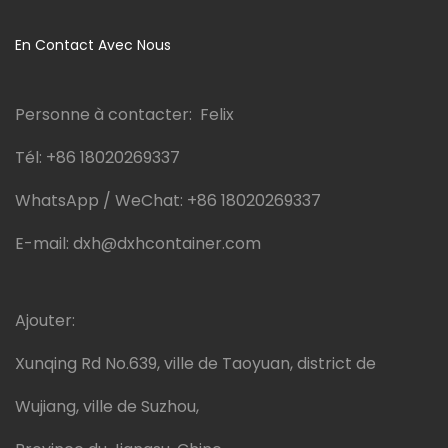
d'urgence grâce à leur
conception pratique et leur
En Contact Avec Nous
facilité d'installation.
Personne à contacter: Felix
Tél:
+86 18020269337
WhatsApp / WeChat:
+86 18020269337
E-mail:
dxh@dxhcontainer.com
Ajouter:
Xunqing Rd No.639, ville de Taoyuan, district de
Wujiang, ville de Suzhou,