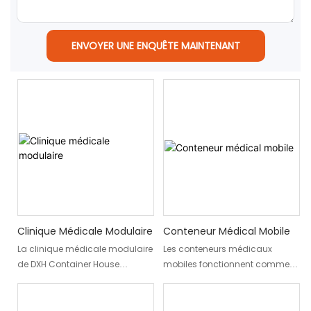
ENVOYER UNE ENQUÊTE MAINTENANT
Clinique Médicale Modulaire
Conteneur Médical Mobile
La clinique médicale modulaire
Les conteneurs médicaux
de DXH Container House
mobiles fonctionnent comme
représente une avancée
des centres médicaux
majeure dans le domaine des
portables, prêts à fournir des
infrastructures médicales
soins d'urgence partout où cela