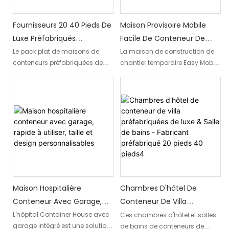
Malaisie à la recherche
médicales mobiles - Les postes
d'espaces de vie rentables et
médicaux d'urgence - Les
personnalisables.
Fournisseurs 20 40 Pieds De
Maison Provisoire Mobile
installations médicales sur les
Luxe Préfabriqués
Facile De Conteneur De
chantiers de construction - Les
Conteneurs Maisons
Paquet Plat De Maison De
Le pack plat de maisons de
La maison de construction de
hôpitaux de campagne - Les
conteneurs préfabriquées de
chantier temporaire Easy Mobile
projets de santé
Paquet Plat Utilisé Dans Le
Construction De Site Pour
luxe de 20 à 40 pieds des
est une solution polyvalente et
communautaire
Dortoir Scolaire, Dortoir
Le Bureau D'hôpital D'école
fournisseurs est des solutions
pratique pour créer des
D'hôpital, Dortoir De Bureau
de logement polyvalentes et
hébergements temporaires tels
pratiques adaptées aux
que des maisons, des
dortoirs scolaires, aux dortoirs
appartements et des maisons
d'hôpitaux et aux dortoirs de
en conteneurs. Grâce à sa
bureaux. Ces maisons
conception plate, il peut être
conteneurs durables et
facilement transporté et
modulaires offrent un espace
assemblé, ce qui le rend idéal
de vie pratique et confortable
pour les écoles, les hôpitaux et
pour diverses exigences
les bureaux ayant besoin d'un
Maison Hospitalière
Chambres D'hôtel De
institutionnelles
abri temporaire.
Conteneur Avec Garage,
Conteneur De Villa
Rapide À Utiliser, Taille Et
Préfabriquées De Luxe &
L'hôpital Container House avec
Ces chambres d'hôtel et salles
garage intégré est une solution
de bains de conteneurs de
Design Personnalisables
Salle De Bains - Fabricant