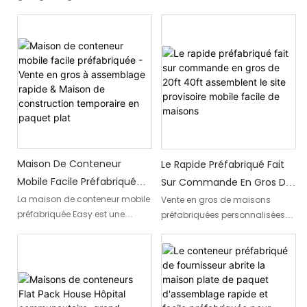
efficace et polyvalente, conçue
villas préfabriquées de luxe sont
Préfabriqué 20 Pieds 40
pour être déployée rapidement
fabriquées dans des tailles
Pieds4
et facilement personnalisée
préfabriquées de 20 pieds et 40
pour s'adapter à différentes
pieds. Offrant un mélange de
tailles et conceptions. Offrant
luxe et de commodité, ces
commodité et adaptabilité, cet
hébergements modulables
hôpital mobile innovant
offrent un séjour confortable et
garantit une assistance
élégant aux clients.
médicale rapide et efficace en
tout lieu.
Maison De Conteneur
Le Rapide Préfabriqué Fait
Mobile Facile Préfabriquée -
Sur Commande En Gros De
Vente En Gros À
20ft 40ft Assemblent Le
La maison de conteneur mobile
Vente en gros de maisons
préfabriquée Easy est une
préfabriquées personnalisées
Assemblage Rapide &
Site Provisoire Mobile Facile
maison de construction
de 20 pieds et 40 pieds à
Maison De Construction
De Maisons
temporaire pratique et
assemblage rapide, site
Temporaire En Paquet Plat
polyvalente qui peut être
temporaire mobile facile"
rapidement assemblée et
propose des unités de
démontée. Sa conception en
logement mobiles
emballage plat permet un
personnalisables et rapides à