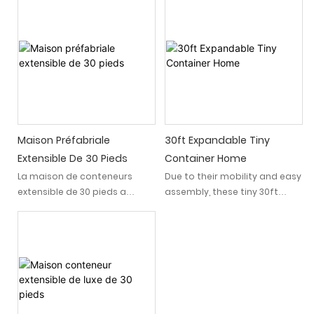
Maison Préfabriale
30ft Expandable Tiny
Extensible De 30 Pieds
Container Home
La maison de conteneurs
Due to their mobility and easy
extensible de 30 pieds a
assembly, these tiny 30ft
donné un exemple
expandable container houses
d'innovation et de flexibilité
offer flexibility in living and
dans l'arène fluide des
working spaces at a minimal
maisons compactes et
cost and time compared to
inconfortables. Construit
conventional buildings. This
spécialement pour le
design has diverse
propriétaire réfléchi, c'est une
applications: temporary