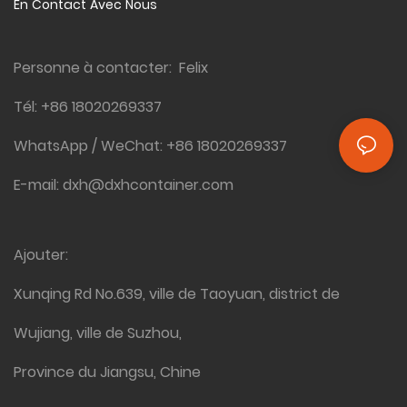
En Contact Avec Nous
rentable et durable
Personne à contacter: Felix
Tél:
+86 18020269337
WhatsApp / WeChat:
+86 18020269337
E-mail:
dxh@dxhcontainer.com
Ajouter:
Xunqing Rd No.639, ville de Taoyuan, district de
Wujiang, ville de Suzhou,
Province du Jiangsu, Chine