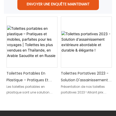
ENVOYER UNE ENQUÊTE MAINTENANT
Toilettes Portables En
Toilettes Portatives 2023 -
Plastique – Pratiques Et
Solution D'assainissement
Mobiles, Parfaites Pour Les
Extérieure Abordable Et
Les toilettes portables en
Présentation de nos toilettes
plastique sont une solution
portatives 2023 ! Alliant prix
Voyages | Toilettes Les Plus
Durable & Élégante !
pratique et polyvalente pour les
abordable, durabilité et style,
Vendues En Thaïlande, En
voyages, offrant commodité et
ces solutions sanitaires
Arabie Saoudite Et En Russie
mobilité partout où vous allez.
extérieures sont conçues pour
Sa popularité parle d'elle-
répondre à vos besoins tout en