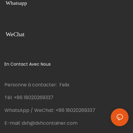
Whatsapp
même, puisqu'il s'agit des
garantissant une commodité
toilettes les plus vendues en
et un confort optimaux.
Thaïlande, en Arabie Saoudite
et en Russie.
WeChat
En Contact Avec Nous
Personne à contacter: Felix
Tél:
+86 18020269337
WhatsApp / WeChat:
+86 18020269337
E-mail:
dxh@dxhcontainer.com