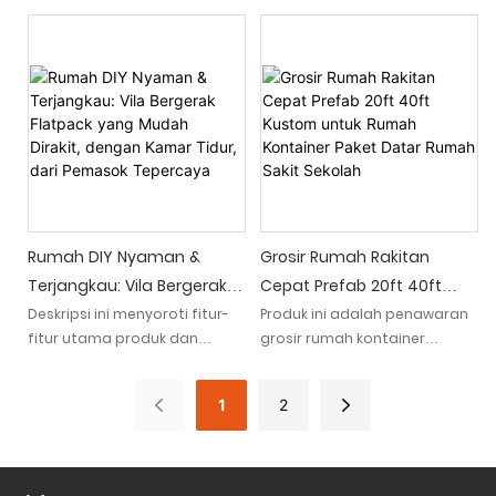
akomodasi modern dan
struktur modular yang
Kemudahan Perakitan
nyaman dengan rumah paket
dirancang untuk perakitan
datar hotel prefabrikasi 3
yang nyaman dan cepat.
lantai. Struktur inovatif ini
Dibangun sesuai standar
dilengkapi dengan toilet dan
Australia, rumah paket datar
ideal untuk sekolah,
ini menawarkan kemudahan
menyediakan pengaturan
pemasangan dan ideal untuk
yang mudah dan efisien
digunakan sebagai ruang
untuk kebutuhan perumahan
kantor
sementara atau permanen
Rumah DIY Nyaman &
Grosir Rumah Rakitan
Terjangkau: Vila Bergerak
Cepat Prefab 20ft 40ft
Flatpack Yang Mudah
Kustom Untuk Rumah
Deskripsi ini menyoroti fitur-
Produk ini adalah penawaran
fitur utama produk dan
grosir rumah kontainer
Dirakit, Dengan Kamar
Kontainer Paket Datar
menyoroti keterjangkauan
prefab yang dapat
Tidur, Dari Pemasok
Rumah Sakit Sekolah
dan kenyamanannya.
disesuaikan dan mudah
Tepercaya
1
2
dirakit dalam ukuran 20 kaki
"Memperkenalkan Rumah DIY
dan 40 kaki. Cocok untuk
Nyaman & Terjangkau kami:
sekolah, rumah sakit, dan
vila bergerak yang mudah
bangunan lainnya, rumah