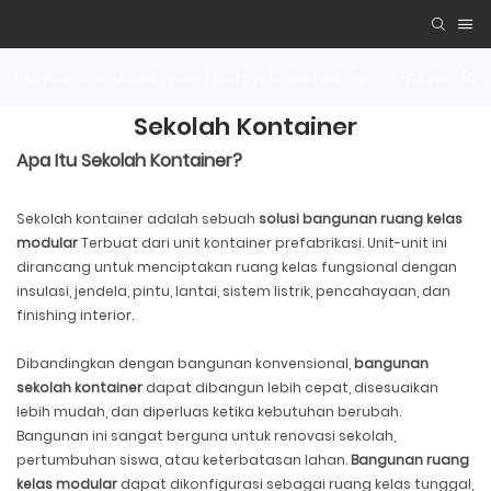
Rumah Kontainer yang Dapat Diperluas
Rumah Kon
Sekolah Kontainer
Apa Itu Sekolah Kontainer?
Sekolah kontainer adalah sebuah
solusi bangunan ruang kelas
modular
Terbuat dari unit kontainer prefabrikasi. Unit-unit ini
dirancang untuk menciptakan ruang kelas fungsional dengan
insulasi, jendela, pintu, lantai, sistem listrik, pencahayaan, dan
finishing interior.
Dibandingkan dengan bangunan konvensional,
bangunan
sekolah kontainer
dapat dibangun lebih cepat, disesuaikan
lebih mudah, dan diperluas ketika kebutuhan berubah.
Bangunan ini sangat berguna untuk renovasi sekolah,
pertumbuhan siswa, atau keterbatasan lahan.
Bangunan ruang
kelas modular
dapat dikonfigurasi sebagai ruang kelas tunggal,