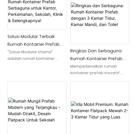
mahasiswa.
menawarkan solusi efisien
digunakan dan opsi yang
perumahan dan komersial
untuk perluasan sekolah,
dapat disesuaikan, ini
mengganti fasilitas lama,
menyederhanakan proses
atau menciptakan lingkungan
pemeliharaan lingkungan
belajar sementara. Konstruksi
belajar yang bebas
di luar lokasi meminimalkan
kekacauan dan efisien
Solusi Modular Terbaik:
gangguan terhadap
Rumah Kontainer Prefab
operasional sekolah sambil
Ringkas Dan Serbaguna:
Serbaguna Untuk Kantor,
"Solusi Modular Utama"
menggabungkan fasilitas
Rumah Kontainer Prefab
adalah rumah kontainer
Perkemahan, Sekolah, Klinik
modern dan desain yang
prefab yang fleksibel dan
Dengan 3 Kamar Tidur,
disesuaikan.
Memperkenalkan rumah
& Selengkapnya!
serbaguna yang dapat
kontainer prefab inovatif
Kamar Mandi, Dan Toilet
disesuaikan untuk ruang
yang menggabungkan
kantor, perkemahan, sekolah,
fungsionalitas dan
klinik, dan berbagai keperluan
kemampuan beradaptasi.
lainnya. Dengan desain
Dengan tiga kamar tidur yang
inovatif dan arsitektur
nyaman, kamar mandi, dan
modular, ia menawarkan
toilet terpisah, hunian
solusi praktis dan efisien
kompak dan serbaguna ini
untuk beragam kebutuhan
menawarkan ruang tamu
modern yang dapat