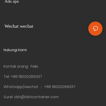
Ada apa
dirakit dengan kamar tidur,
paket datar ini memberikan
tersedia dalam desain paket
solusi yang nyaman dan
datar. Pemasok terpercaya ini
serbaguna untuk kebutuhan
menawarkan solusi yang
konstruksi cepat
hemat biaya dan mudah
Wechat wechat
digunakan
Hubungi Kami
Kontak orang: Felix
Tel:
+86 18020269337
Whatsapp/wechat ：
+86 18020269337
Surel:
dxh@dxhcontainer.com