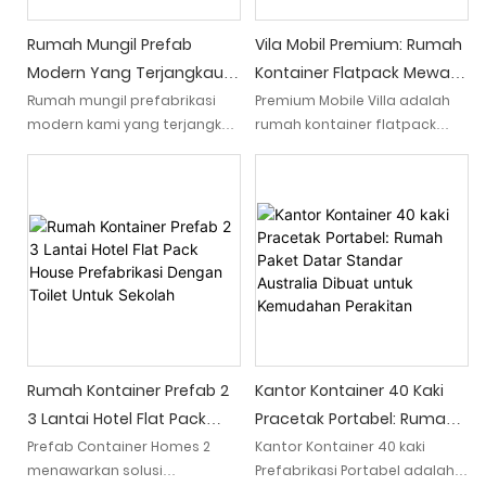
disesuaikan dan cocok untuk
berbagai kebutuhan.
Rumah Mungil Prefab
Vila Mobil Premium: Rumah
Modern Yang Terjangkau -
Kontainer Flatpack Mewah
Mudah Dirakit, Desain
2-3 Kamar Tidur Yang Luas
Rumah mungil prefabrikasi
Premium Mobile Villa adalah
modern kami yang terjangkau
rumah kontainer flatpack
Flatpack Untuk Sekolah
menawarkan perakitan tanpa
kontemporer dan mewah
kerumitan dan dilengkapi
dengan ruang yang luas,
desain flatpack yang
menawarkan 2 hingga 3
nyaman, menjadikannya ideal
kamar tidur. Solusi hunian
untuk lingkungan sekolah
modern dan bergaya ini
memadukan kemudahan dan
kenyamanan, sempurna bagi
mereka yang mencari pilihan
hunian mewah dan fleksibel.
Rumah Kontainer Prefab 2
Kantor Kontainer 40 Kaki
3 Lantai Hotel Flat Pack
Pracetak Portabel: Rumah
House Prefabrikasi Dengan
Paket Datar Standar
Prefab Container Homes 2
Kantor Kontainer 40 kaki
menawarkan solusi
Prefabrikasi Portabel adalah
Toilet Untuk Sekolah
Australia Dibuat Untuk