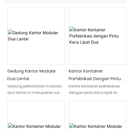
Gedung Kantor Modular
Kantor Kontainer
Dua Lantai
Prefabrikasi Dengan Pintu
Kaca Lipat Dua
Gedung perkantoran modular
Kantor kontainer prefabrikasi
dua lantai ini merupakan solusi
dengan pintu kaca lipat ini
ruang kerja prefabrikasi yang
dirancang untuk bisnis yang
mengintegrasikan berbagai
membutuhkan ruang
area fungsional dalam satu
profesional dan tertutup
struktur modular. Bangunan ini
sepenuhnya tanpa biaya atau
dapat mencakup kantor
jangka waktu konstruksi