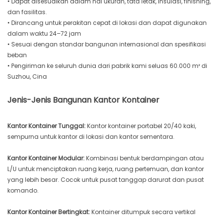
• Dapat disesuaikan dalam hal ukuran, tata letak, insulasi, finishing,
dan fasilitas.
• Dirancang untuk perakitan cepat di lokasi dan dapat digunakan
dalam waktu 24–72 jam
• Sesuai dengan standar bangunan internasional dan spesifikasi
beban
• Pengiriman ke seluruh dunia dari pabrik kami seluas 60.000 m² di
Suzhou, Cina
Jenis-Jenis Bangunan Kantor Kontainer
Kantor Kontainer Tunggal:
Kantor kontainer portabel 20/40 kaki,
sempurna untuk kantor di lokasi dan kantor sementara.
Kantor Kontainer Modular:
Kombinasi bentuk berdampingan atau
L/U untuk menciptakan ruang kerja, ruang pertemuan, dan kantor
yang lebih besar. Cocok untuk pusat tanggap darurat dan pusat
komando.
Kantor Kontainer Bertingkat:
Kontainer ditumpuk secara vertikal