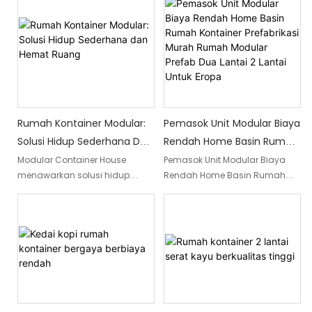
mewah. Kontainer modular
Dengan harga grosir, rumah
berinsulasi buatan pabrik ini,
kontainer inovatif ini
tersedia dalam pilihan 1-5
menawarkan proses konstruksi
kamar tidur, memberikan
yang tidak merepotkan,
perlindungan tak tertandingi
menyediakan ruang hidup
dan ruang hidup indah yang
modern yang fungsional dan
kini tersedia untuk dijual
bergaya.
Rumah Kontainer Modular:
Pemasok Unit Modular Biaya
Solusi Hidup Sederhana Dan
Rendah Home Basin Rumah
Hemat Ruang
Kontainer Prefabrikasi
Modular Container House
Pemasok Unit Modular Biaya
menawarkan solusi hidup
Rendah Home Basin Rumah
Murah Rumah Modular
yang disederhanakan dan
Kontainer Prefabrikasi Murah
Prefab Dua Lantai 2 Lantai
hemat ruang yang dapat
menawarkan solusi terjangkau
Untuk Eropa
disesuaikan dengan
untuk kebutuhan perumahan di
kebutuhan individu. Dengan
Eropa. Dengan desain dua
keunggulan sebagai rumah
lantai, rumah modular prefab
prefabrikasi, rumah ini
ini menyediakan ruang tamu
menggabungkan
yang luas dengan tetap
kenyamanan dan
menjaga harga yang ramah