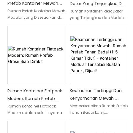
kolaboratif dan ruang istirahat.
Prefab Kontainer Mewah
Datar Yang Terjangkau Dan
membutuhkan gedung
ritel.
Modular Rumah Pra Rakitan
perkantoran yang fleksibel dan
Mudah Dirakit - Solusi Hidup
Rumah Prefab Kontainer Mewah
Rumah Kontainer Paket Datar
dapat digunakan dengan
Modular yang Disesuaikan dari
yang Terjangkau dan Mudah
Prefabrikasi Dengan
Prefabrikasi Sempurna
cepat.
Pabrik adalah struktur
Dirakit adalah solusi tempat
Jendela Kaca
Anda!
prefabrikasi yang telah dirakit
tinggal prefabrikasi yang ideal
sebelumnya yang dirancang
bagi mereka yang mencari
dengan jendela kaca,
kenyamanan dan
memungkinkan cahaya alami
keterjangkauan. Dengan proses
memasuki ruangan.
perakitan yang sederhana,
Menawarkan pengalaman
rumah modular ini
hidup mewah dengan desain
menawarkan kombinasi
khusus dan bahan berkualitas
sempurna antara kepraktisan
tinggi
dan kenyamanan
Keamanan Tertinggi Dan
Rumah Kontainer Flatpack
Kenyamanan Mewah:
Modern: Rumah Prefab
Rumah Prefab Tahan Badai
Grosir Siap Dirakit
Memperkenalkan Rumah Prefab
Rumah Kontainer Flatpack
Tahan Badai kami,
Modern adalah solusi nyaman
(1-5 Kamar Tidur) -
menawarkan perpaduan
dan hemat biaya bagi mereka
Kontainer Modular Terisolasi
sempurna antara keamanan
yang mencari rumah
Buatan Pabrik, Dijual!
tertinggi dan kenyamanan
prefabrikasi yang siap dirakit.