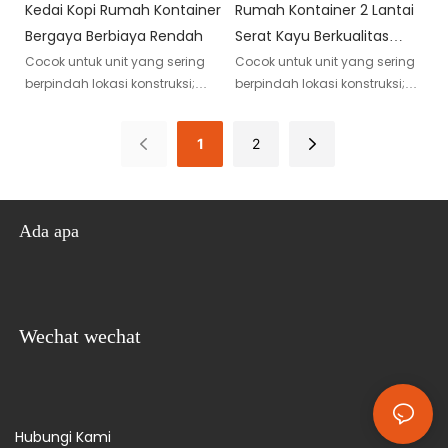
fungsionalitas untuk
anggaran
Kedai Kopi Rumah Kontainer
Rumah Kontainer 2 Lantai
pengalaman hidup yang
Bergaya Berbiaya Rendah
Serat Kayu Berkualitas
mudah
Tinggi
Cocok untuk unit yang sering
Cocok untuk unit yang sering
berpindah lokasi konstruksi;
berpindah lokasi konstruksi;
dapat dikemas dalam jumlah
dapat dikemas dalam jumlah
besar dan diangkat secara
besar dan diangkat secara
1
2
keseluruhan
keseluruhan
Ada apa
Wechat wechat
Hubungi Kami