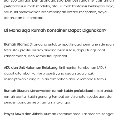
transportasi dan pemasangan. Bagi pembeli yang mencari rumah
prefabrikasi, rumah modular, atau rumah kontainer berbingkai baja,
solusi ini menawarkan keseimbangan antara kecepatan, daya
tahan, dan kustomisasi.
Di Mana Saja Rumah Kontainer Dapat Digunakan?
Rumah Utama:
Dirancang untuk tempat tinggal permanen dengan
tata letak praktis, sistem dinding berinsulasi, dapur fungsional,
kamar mandi, dan kamar tidur pribadi.
ADU dan Unit Halaman Belakang:
Unit hunian tambahan (ADU)
dapat ditambahkan ke properti yang sudah ada untuk
menciptakan ruang hunian tambahan atau akomodasi tamu.
Rumah Liburan:
Menawarkan
rumah kabin prefabrikasi
solusi untuk
rumah pantai, kabin gunung, tempat peristirahatan pedesaan, dan
pengembangan resor ramah lingkungan.
Proyek Sewa dan Airbnb:
Rumah kontainer modular modern sangat