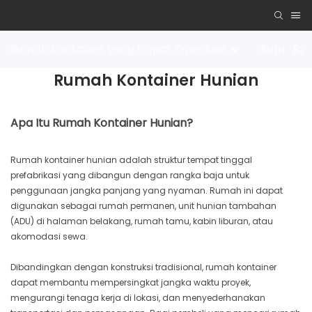
Rumah Kontainer yang Dapat Diperluas
Rumah Ko
Rumah Kontainer Hunian
Apa Itu Rumah Kontainer Hunian?
Rumah kontainer hunian adalah struktur tempat tinggal
prefabrikasi yang dibangun dengan rangka baja untuk
penggunaan jangka panjang yang nyaman. Rumah ini dapat
digunakan sebagai rumah permanen, unit hunian tambahan
(ADU) di halaman belakang, rumah tamu, kabin liburan, atau
akomodasi sewa.
Dibandingkan dengan konstruksi tradisional, rumah kontainer
dapat membantu mempersingkat jangka waktu proyek,
mengurangi tenaga kerja di lokasi, dan menyederhanakan