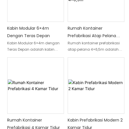
Kabin Modular 6×4m
Rumah Kontainer
Dengan Teras Depan
Prefabrikasi Atap Pelana
4×6,5m
Kabin Modular 6×4m dengan
Rumah kontainer prefabrikasi
Teras Depan adalah kabin
atap pelana 4×6,5m adalah
prefabrikasi kompak yang
solusi hunian modular yang
dirancang untuk aplikasi
ringkas, dirancang untuk
akomodasi perumahan,
penggunaan perumahan,
liburan, dan komersial.
kabin liburan, rumah halaman
Menggabungkan konstruksi
belakang, dan proyek hunian
modular modern dengan
terpencil. Dengan luas lantai
eksterior finishing kayu, kabin ini
praktis sekitar 26㎡, rumah
menawarkan instalasi yang
kontainer prefabrikasi ini
efisien, kustomisasi yang
menggabungkan desain
fleksibel, dan lingkungan
modern, pemanfaatan ruang
tempat tinggal yang nyaman.
yang efisien, dan pemasangan
Rumah Kontainer
Kabin Prefabrikasi Modern 2
Dalam area lantai 24㎡, kabin
yang cepat. Tidak seperti
Prefabrikasi 4 Kamar Tidur
Kamar Tidur