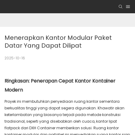
Menerapkan Kantor Modular Paket 
Datar Yang Dapat Dilipat
2025-10-16
Ringkasan: Penerapan Cepat Kantor Kontainer
Modern
Proyek ini membutuhkan penyediaan ruang kantor sementara
berkualitas tinggi yang dapat segera digunakan. Khawatir akan
keterlambatan yang biasanya terjadi pada metode konstruksi
tradisional, seperti yang disebabkan oleh cuaca, kantor lipat
flatpack dari DXH Container memberikan solusi. Ruang kantor
kontainer modular dan portabel ini menyediakan ruang kantor siap