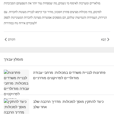
סולאריים ומערכות לאיסוף מי גשמים, מה שמפחית עוד יותר את השפעתם הסביבתית.
לסיכום, בתי מכולות מציעים פתרון חסכוני, מהיר ובר קיימא לבניית מעונות לחברות. עם
הניידות, העמידות והגמישות שלהם, הם מספקים אפשרות מצוינת לחברות המעוניינות לספק
לעובדים אירוח נוח במהירות!
הַבָּא
הקודם
מומלץ עבורך
פתרונות לבניית משרדים במכולות: מרחבי עבודה
מודולריים לפרויקטים מודרניים
כיצד להתקין מוסך למכולות: מדריך הרכבה שלב
אחר שלב