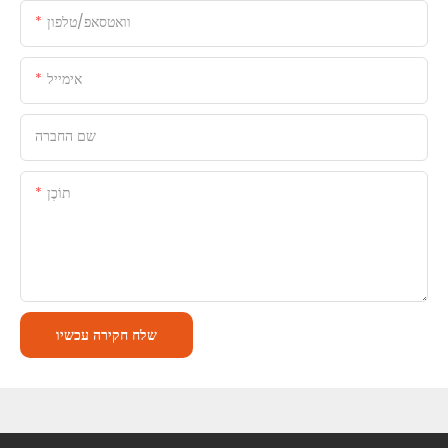
וואטסאפ/טלפון
אימייל
שם החברה
תוֹכֶן
שלח חקירה עכשיו