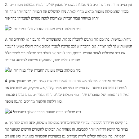
2. זמן בנייה מהיר: ניתן להרכיב בתי מכולות בשבריר מהזמן שלוקח לבניית מעונות מסורתיים.
מכיוון שהמכולות מוכנות מראש מחוץ לאתר, ניתן להשלים את הבנייה הרבה יותר מהר. זה
יתרון במיוחד עבור חברות שצריכות לספק מגורים לעובדיהן בדחיפות.
3. ניידות וגמישות: בתי מכולות ניתנים להובלה בקלות, ומאפשרים לך להעביר או להרחיב את
המעונות שלך לפי הצורך. אם החברה שלכם צריכה לעבור למקום אחר, תוכלו פשוט להעביר
את בתי המכולות לאתר החדש. בנוסף, ניתן לערום או לשלב בתי מכולות כדי ליצור חללי
מגורים גדולים יותר, המספקים גמישות לצמיחה עתידית.
4. עמידות ואבטחה: מכולות משלוח נועדו לעמוד בתנאים קשים בים, מה שהופך אותן
לעמידות ובטוחות במיוחד. הם עמידים בפני מזג אוויר קיצוני, אש ומזיקים, מה שמבטיח את
הבטיחות והנוחות של העובדים שלך. בתי מכולות יכולים להיות מצוידים גם בתכונות אבטחה
כגון דלתות וחלונות מחוזקים להגנה נוספת.
5. בר קיימא וידידותי לסביבה: על ידי שימוש מחדש במכולות משלוח, אתה תורם לתהליך
בנייה בר קיימא וידידותי יותר לסביבה. זה מפחית את הביקוש לחומרים חדשים וממזער את
הפסולת. בתי מכולות יכולים להיות מצוידים גם במערכות חסכוניות באנרגיה, כגון פאנלים