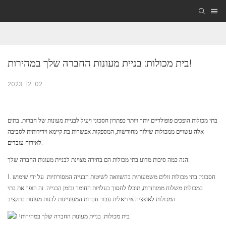
בית מכולות: בניית מעונות החברה שלך במהירות!
2023-12-02
בתי מכולות הופכים פופולריים יותר ויותר כפתרון חסכוני ויעיל לבניית מעונות של חברות. בתים
אלה עשויים ממכולות שילוח מחודשות, המספקות אפשרות בת קיימא וידידותית לסביבה
לאירוח עובדים.
הנה כמה סיבות מדוע בתי מכולות הם בחירה מצוינת לבניית מעונות החברה שלך:
1. חסכוני: בתי מכולות זולים משמעותית בהשוואה לשיטות הבנייה המסורתיות. על ידי שימוש
במכולות משלוח ממוחזרות, תוכלו לחסוך בעלויות החומר ובזמן הבנייה. זה הופך את בתי
המכולות לאופציה אידיאלית עבור חברות המעוניינות לבנות מעונות בתקציב.