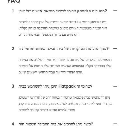
FAQ
מהו בית פלטפאק טרומי לבידוד מותאם אישית של יצרן?
1
בית פלטפאק טרומי של בידוד מותאם אישית של יצרן מתייחס ליחידת
דיור הבנויה באמצעות חומרים מוכנים ומיועדת להרכבה ופירוק בקלות.
הוא מגיע עם בידוד, המאפשר תנאי מחיה נוחים.
מהן התכונות העיקריות של בית חבילה שטוחה טרומית זו?
2
המאפיינים העיקריים של בית חבילה שטוחה טרומי זה כוללים את הניידות
שלו, ההרכבה הקלה, ההתאמה האישית והבידוד שלו. תכונות אלו הופכות
אותו לפתרון דיור נוח עבור תרחישי יישומים שונים.
היכן ניתן להשתמש בבית Flatpack טרומי זה?
3
ניתן להשתמש בבית פלטפאק טרומי זה במגוון רחב של תרחישי יישומים,
כגון דיור זמני לאתרי בנייה, מקלטים לסיוע אסונות, תחנות עבודה מרוחקות,
אתרי גלמפינג ואפילו כבתים קבועים למגורים.
כיצד ניתן להרכיב את בית החבילה השטוח הזה?
4