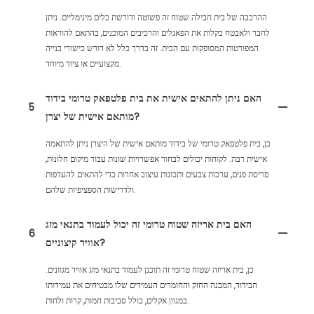
ההרכבה של בית חבילה שטוח זה פשוטה ודורשת כלים מינימליים. ניתן
לחבר ולאבטח בקלות את הפאנלים והרכיבים המוכנים, בהתאם להוראות
המפורטות המסופקות עם הבית. זה בדרך כלל לא דורש כישורי בנייה
מקצועיים או ציוד מיוחד.
האם ניתן להתאים אישית את בית פלטפאק טרומי בידוד
5
מותאם אישית של יצרן?
כן, בית פלטפאק טרומי של בידוד מותאם אישית של היצרן ניתן להתאמה
אישית רבה. לקוחות יכולים לבחור אפשרויות שונות עבור מיקום חלונות,
פריסת פנים, ערכות צבעים ותכונות עיצוב אחרות כדי להתאים להעדפות
ולדרישות הספציפיות שלהם.
האם בית אריזה שטוח טרומי זה יכול לעמוד בתנאי מזג
6
אוויר קיצוניים?
כן, בית אריזה שטוח טרומי זה תוכנן לעמוד בתנאי מזג אוויר מגוונים.
הבידוד, המבנה החזק והחומרים העמידים שלו מבטיחים את עמידותו
במגוון אקלים, כולל סביבות חמות, קרות ולחות.