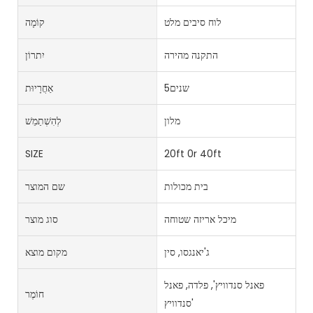
לוח סיבים מלט
קוֹמָה
התקנה מהירה
יִתרוֹן
שנים5
אַחֲרָיוּת
מלון
לְהִשְׁתַמֵשׁ
SIZE
20ft 0r 40ft
בית מכולות
שם המוצר
מיכל אריזה שטוחה
סוג מוצר
ג'יאנגסו, סין
מקום מוצא
פאנל סנדוויץ', פלדה, פאנל
חוֹמֶר
סנדוויץ'