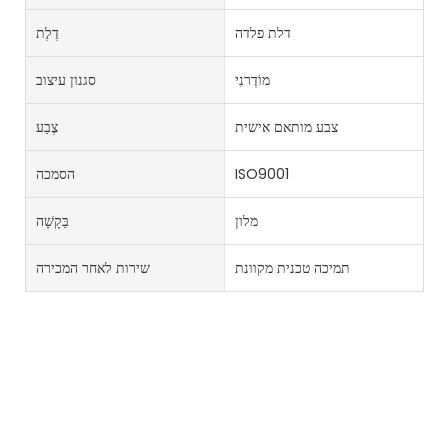
דלת פלדה
דֶלֶת
מוֹדֶרנִי
סגנון עיצוב
צבע מותאם אישית
צֶבַע
ISO9001
הסמכה
מלון
בַּקָשָׁה
תמיכה טכנית מקוונת
שירות לאחר המכירה