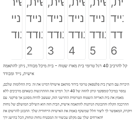
קל להרכיב 40 ​​רגל טרומי בית מארז שטוח - בית מיכל מבודד, ניתן להתאמה
אישית, נייד ומבודד
היכרות עם היצרן בית פלטפאק טרומי בידוד מותאם אישית! דמיינו את זה: בית החלומות שלכם,
נמסר במיכל קומפקטי וניתן להזזה של 40 רגל. דמיינו את ההתרגשות כשאתם מרכיבים ללא
מאמץ את בית האריזה השטוח הטרומית החדשני הזה, שעוצב להיות מסוגנן אך פרקטי. עם
ההרכבה הקלה והתכונות הניתנות להתאמה אישית, הבית הזה הוא השילוב המושלם של נוחות
ויוקרה, המאפשר לך ליצור חלל שמשקף באמת את האישיות הייחודית שלך. התכונן להרשים את
האורחים שלך עם מקלט עכשווי זה המבטיח נוחות ונוחות, הכל בהישג ידך!