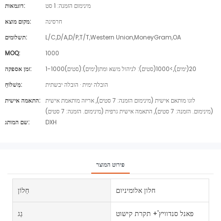
מינימום הזמנה: 1 סט
דוגמאות:
חרסינה
מקום מוצא:
L/C,D/A,D/P,T/T,Western Union,MoneyGram,OA
תשלומים:
MOQ:
1000
1-1000(סטים):20(ימים),>1000(סטים): לניהול משא ומתן(ימים)
זמן אספקה:
הובלה ימית · הובלה יבשתית
מִשׁלוֹחַ:
לוגו מותאם אישית (מינימום הזמנה: 7 סטים), אריזה מותאמת אישית
התאמה אישית:
(מינימום. הזמנה: 7 סטים), התאמה אישית גרפית (מינימום. הזמנה: 7 סטים)
DXH
שם המותג:
פירוט המוצר
חלון אלומיניום
חַלוֹן
פאנל סנדוויץ'+ תקרת קישוט
גַג