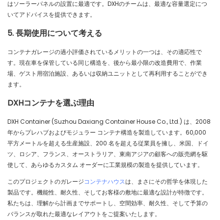
はソーラーパネルの設置に最適です。DXHのチームは、最適な容量選定につ
いてアドバイスを提供できます。
5. 長期使用について考える
コンテナガレージの過小評価されているメリットの一つは、その適応性で
す。現在車を保管している同じ構造を、後から最小限の改造費用で、作業
場、ゲスト用宿泊施設、あるいは収納ユニットとして再利用することができ
ます。
DXHコンテナを選ぶ理由
DXH Container (Suzhou Daxiang Container House Co., Ltd.) は、2008
年からプレハブおよびモジュラー コンテナ構造を製造しています。60,000
平方メートルを超える生産施設、200 名を超える従業員を擁し、米国、ドイ
ツ、ロシア、フランス、オーストラリア、東南アジアの顧客への販売網を駆
使して、あらゆるカスタム オーダーに工業規模の製造を提供しています。
このプロジェクトのガレージ
コンテナハウス
は、まさにその哲学を体現した
製品です。機能性、耐久性、そしてお客様の敷地に最適な設計が特徴です。
私たちは、理解から計画までサポートし、空間効率、耐久性、そして予算の
バランスが取れた最適なレイアウトをご提案いたします。