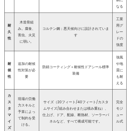
なる
工業
木造骨組
耐
用グ
み。腐食、
コルテン鋼；悪天候向けに設計されていま
久
レー
害虫、火災
す
性
ドの
に弱い。
強度
強風
耐
追加の耐候
や地
防錆コーティング＋耐候性ドアシール標準
候
性対策が必
震に
装備
性
要
も耐
える
カ
現場の労働
ス
サイズ（20フィート/40フィート/カスタ
完全
力スキルと
タ
ムサイズ/組み合わせまたは積み重ね）、
モジ
予算によっ
マ
仕上げ、ドア、配線、断熱材、ソーラーパ
ュー
て制約を受
イ
ネルなど、すべて構成可能です。
ル式
ける。
ズ