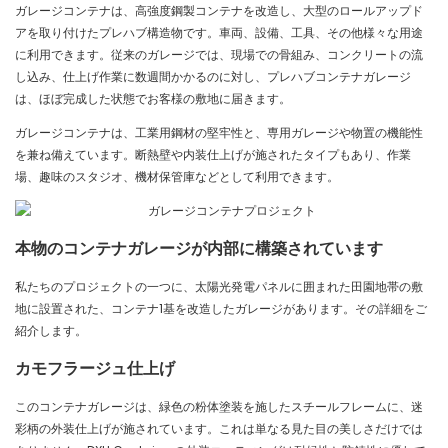
ガレージコンテナは、高強度鋼製コンテナを改造し、大型のロールアップド
アを取り付けたプレハブ構造物です。車両、設備、工具、その他様々な用途
に利用できます。従来のガレージでは、現場での骨組み、コンクリートの流
し込み、仕上げ作業に数週間かかるのに対し、プレハブコンテナガレージ
は、ほぼ完成した状態でお客様の敷地に届きます。
ガレージコンテナは、工業用鋼材の堅牢性と、専用ガレージや物置の機能性
を兼ね備えています。断熱壁や内装仕上げが施されたタイプもあり、作業
場、趣味のスタジオ、機材保管庫などとして利用できます。
本物のコンテナガレージが内部に構築されています
私たちのプロジェクトの一つに、太陽光発電パネルに囲まれた田園地帯の敷
地に設置された、コンテナ1基を改造したガレージがあります。その詳細をご
紹介します。
カモフラージュ仕上げ
このコンテナガレージは、緑色の粉体塗装を施したスチールフレームに、迷
彩柄の外装仕上げが施されています。これは単なる見た目の美しさだけでは