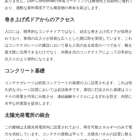
ありません。DXH Containerの外装コーティングは耐候性と防錆性に優れて
おり、過酷な屋外環境下でも構造物の寿命を延ばします。
巻き上げ式ドアからのアクセス
入口には、標準的なコンテナドアではなく、頑丈な巻き上げ式ドアが採用さ
れており、車両の出入りが容易な広々とした開口部を実現しています。これ
はコンテナガレージの建設において最も人気のある改造の一つであり、幅を
最大限に活用できるだけでなく、外開き式のコンテナドアによって日常的な
出入りがより便利になります。
コンクリート基礎
コンテナガレージは鉄筋コンクリートの基礎の上に設置されます。これは恒
久的なガレージ設置においては必須条件です。適切に打設された基礎はコン
テナの荷重を均等に分散させ、凍結融解サイクルによるずれを防ぎ、内部に
水平な作業面を提供します。
太陽光発電所の統合
この建物は太陽光発電所内に設置されており、再生可能エネルギーのみで電
力を供給しています。コンテナの屋根は平らで、太陽光パネルの設置に耐え