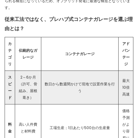
られる構造になっているため、オフグリッド発電に最適な構造となっていま
す。
従来工法ではなく、プレハブ式コンテナガレージを選ぶ理
由とは？
カ
アド
テ
伝統的なガ
バン
コンテナガレージ
ゴ
レージ
テー
リ
ジ
ス
2～6か月
最大
ピ
（許可、骨
数日から数週間かけて現地で設置作業を行
10倍
ー
組み、屋根
う
高速
ド
葺き）
価格
予測
料
高い人件費
がよ
工場生産；1日あたり500台の生産量
金
と材料費
り容
易に