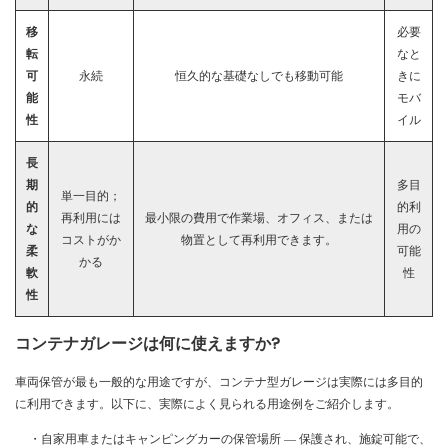
移
必要
転
なと
可
永続
恒久的な基礎なしでも移動可能
きに
能
モバ
性
イル
長
期
多目
単一目的；
的
的利
再利用には
最小限の費用で作業場、オフィス、または
な
用の
コストがか
物置として再利用できます。
柔
可能
かる
軟
性
性
コンテナガレージは何に使えますか?
車両保管が最も一般的な用途ですが、コンテナ型ガレージは実際には多目的
に利用できます。以下に、実際によく見られる用途例をご紹介します。
・自家用車またはキャンピングカーの保管場所 ― 保護され、施錠可能で、