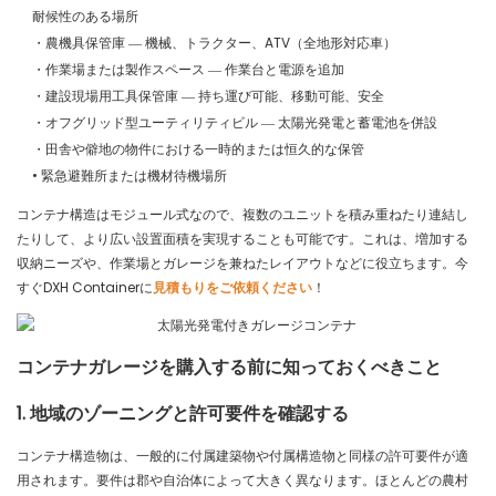
耐候性のある場所
・農機具保管庫 ― 機械、トラクター、ATV（全地形対応車）
・作業場または製作スペース ― 作業台と電源を追加
・建設現場用工具保管庫 ― 持ち運び可能、移動可能、安全
・オフグリッド型ユーティリティビル ― 太陽光発電と蓄電池を併設
・田舎や僻地の物件における一時的または恒久的な保管
• 緊急避難所または機材待機場所
コンテナ構造はモジュール式なので、複数のユニットを積み重ねたり連結し
たりして、より広い設置面積を実現することも可能です。これは、増加する
収納ニーズや、作業場とガレージを兼ねたレイアウトなどに役立ちます。今
すぐDXH Containerに
見積もりをご依頼ください
！
コンテナガレージを購入する前に知っておくべきこと
1. 地域のゾーニングと許可要件を確認する
コンテナ構造物は、一般的に付属建築物や付属構造物と同様の許可要件が適
用されます。要件は郡や自治体によって大きく異なります。ほとんどの農村