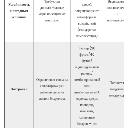
Требуются
Выдерживает
Устойчивость
дверей,
дополнительные
сильные ветры
к погодным
защищающие от
меры по защите от
и
условиям
атмосферных
непогоды.
землетрясения
воздействий
(стандартная
комплектация)
Размер (20
футов/40
футов/
индивидуальный
размер/
Ограничения связаны
комбинированный
Полностью
с квалификацией
или
Настройка
модульная
рабочей силы на
штабелируемый),
конструкция
месте и бюджетом.
отделка, двери,
проводка,
изоляция,
солнечные
батареи — все