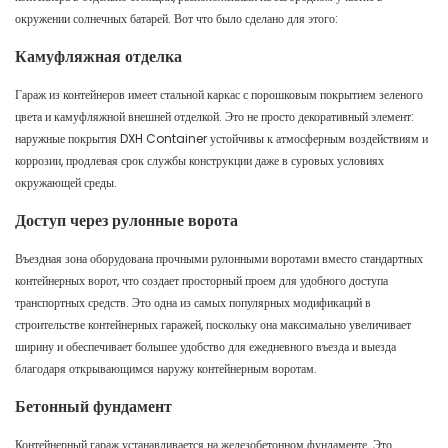
окружении солнечных батарей. Вот что было сделано для этого:
Камуфляжная отделка
Гараж из контейнеров имеет стальной каркас с порошковым покрытием зеленого
цвета и камуфляжной внешней отделкой. Это не просто декоративный элемент:
наружные покрытия DXH Container устойчивы к атмосферным воздействиям и
коррозии, продлевая срок службы конструкции даже в суровых условиях
окружающей среды.
Доступ через рулонные ворота
Въездная зона оборудована прочными рулонными воротами вместо стандартных
контейнерных ворот, что создает просторный проем для удобного доступа
транспортных средств. Это одна из самых популярных модификаций в
строительстве контейнерных гаражей, поскольку она максимально увеличивает
ширину и обеспечивает большее удобство для ежедневного въезда и выезда
благодаря открывающимся наружу контейнерным воротам.
Бетонный фундамент
Контейнерный гараж устанавливается на железобетонном фундаменте. Это