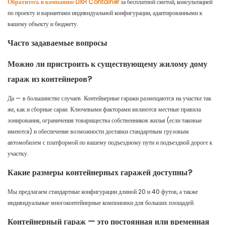
Обратитесь в компанию DXH Container
за бесплатной сметой, консультацией
по проекту и вариантами индивидуальной конфигурации, адаптированными к
вашему объекту и бюджету.
Часто задаваемые вопросы
Можно ли пристроить к существующему жилому дому
гараж из контейнеров?
Да — в большинстве случаев. Контейнерные гаражи размещаются на участке так
же, как и сборные сараи. Ключевыми факторами являются местные правила
зонирования, ограничения товарищества собственников жилья (если таковые
имеются) и обеспечение возможности доставки стандартным грузовым
автомобилем с платформой по вашему подъездному пути и подъездной дороге к
участку.
Какие размеры контейнерных гаражей доступны?
Мы предлагаем стандартные конфигурации длиной 20 и 40 футов, а также
индивидуальные многоконтейнерные компоновки для больших площадей.
Контейнерный гараж — это постоянная или временная