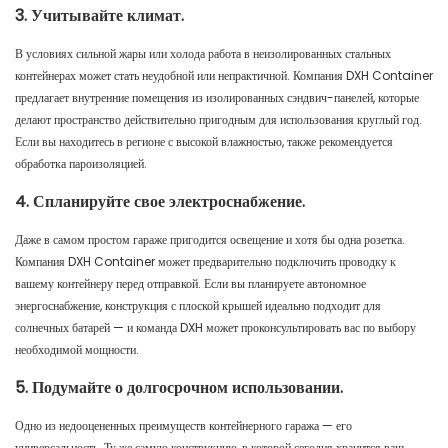
3. Учитывайте климат.
В условиях сильной жары или холода работа в неизолированных стальных
контейнерах может стать неудобной или непрактичной. Компания DXH Container
предлагает внутренние помещения из изолированных сэндвич-панелей, которые
делают пространство действительно пригодным для использования круглый год.
Если вы находитесь в регионе с высокой влажностью, также рекомендуется
обработка пароизоляцией.
4. Спланируйте свое электроснабжение.
Даже в самом простом гараже пригодится освещение и хотя бы одна розетка.
Компания DXH Container может предварительно подключить проводку к
вашему контейнеру перед отправкой. Если вы планируете автономное
энергоснабжение, конструкция с плоской крышей идеально подходит для
солнечных батарей — и команда DXH может проконсультировать вас по выбору
необходимой мощности.
5. Подумайте о долгосрочном использовании.
Одно из недооцененных преимуществ контейнерного гаража — его
универсальность. Ту же самую конструкцию, в которой сегодня хранится ваш