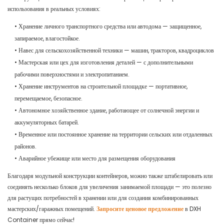
использования в реальных условиях:
• Хранение личного транспортного средства или автодома — защищенное,
запираемое, влагостойкое.
• Навес для сельскохозяйственной техники — машин, тракторов, квадроциклов
• Мастерская или цех для изготовления деталей — с дополнительными
рабочими поверхностями и электропитанием.
• Хранение инструментов на строительной площадке — портативное,
перемещаемое, безопасное.
• Автономное хозяйственное здание, работающее от солнечной энергии и
аккумуляторных батарей.
• Временное или постоянное хранение на территории сельских или отдаленных
районов.
• Аварийное убежище или место для размещения оборудования
Благодаря модульной конструкции контейнеров, можно также штабелировать или
соединять несколько блоков для увеличения занимаемой площади — это полезно
для растущих потребностей в хранении или для создания комбинированных
мастерских/гаражных помещений.
Запросите ценовое предложение
в DXH
Container прямо сейчас!