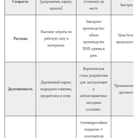
Скорость
(разрешения, каркас,
установку на
быстрее
кровля)
месте
Заводское
производство;
Высокие затраты на
объем
Цена более
Расходы
рабочую силу и
производства
предсказуема
материалы.
500 единиц в
день.
Кортеновская
сталь; разработана
Деревянный каркас;
для эксплуатации
Промышленна
Долговечность
подвержен гниению,
в
прочность
вредителям и огню.
неблагоприятных
погодных
условиях.
Антикоррозийное
покрытие +
уплотнители