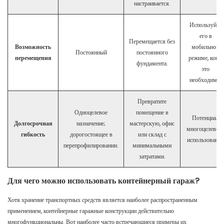
настраивается.
Используйте
его в
Перемещается без
Возможность
мобильном
Постоянный
постоянного
перемещения
режиме, когда
фундамента.
это
необходимо.
Превратите
Одноцелевое
помещение в
Потенциал
Долгосрочная
назначение;
мастерскую, офис
многоцелевог
гибкость
дорогостоящее в
или склад с
использования
перепрофилировании.
минимальными
затратами.
Для чего можно использовать контейнерный гараж?
Хотя хранение транспортных средств является наиболее распространенным
применением, контейнерные гаражные конструкции действительно
многофункциональны. Вот наиболее часто встречающиеся примеры их