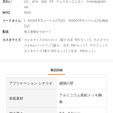
支払い:
L/c、d/a、d/p、t/t、ウェスタンユニオン、moneygram、
oa
MOQ:
1000
リードタイム:
1～5000(平方メートル):7(日)、>5000(平方メートル):応相談
(日)
配送:
海上貨物をサポート
カスタマイズ:
カスタマイズされたロゴ（最小 注文: 100 セット)、カスタマイ
ズされたパッケージ (最小。 注文: 100 セット)、グラフィック
カスタマイズ (最小 100 セット) ご注文：100セット）
製品詳細
アプリケーション シナリオ
建物の壁
アルミニウム亜鉛メッキ鋼
表面素材
板