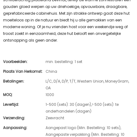
gouden gloed werpen op uw driehoekige, opvouwbare, draagbare,
geprefabriceerde cabinehuis. Met zijn strakke ontwerp gaat deze hut
moeiteloos op in de natuur en biedt hij u alle gemakken van een
moderne woning. Of je nu vrienden host voor een weekendje weg of
troost zoekt in eenzaamheid, deze hut belooft een onvergetelijke
ontsnapping als geen ander.
Voorbeelden:
min. bestelling: 1 set
Plaats Van Herkomst:
China
Betalingen:
L/C, D/A, D/P, T/T, Western Union, MoneyGram,
OA
MOQ:
1000
Levertijd:
1-500 (sets): 30 (dagen),> 500 (sets): te
onderhandelen (dagen)
Verzending:
Zeevracht
Aanpassing:
Aangepast logo (Min. Bestelling: 10 sets),
Aangepaste verpakking (Min. Bestelling: 10