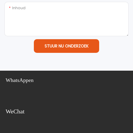
Inhoud
STUUR NU ONDERZOEK
WhatsAppen
WeChat