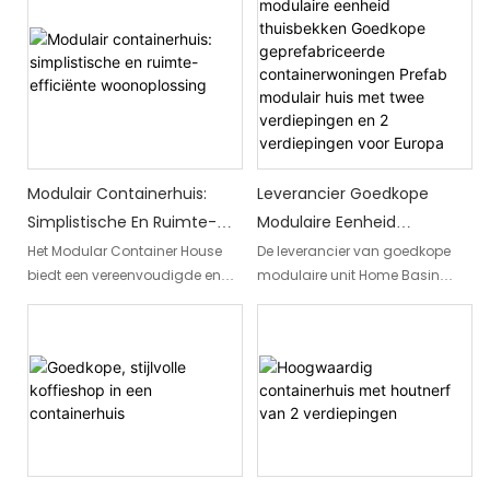
Geïsoleerde Modulaire
Deze in de fabriek gebouwde
groothandelsprijzen biedt dit
Containers, Te Koop!
geïsoleerde modulaire
innovatieve containerhuis een
containers, verkrijgbaar in
probleemloos bouwproces en
opties voor 1 tot 5 slaapkamers,
biedt het een moderne
bieden ongeëvenaarde
woonruimte die zowel
bescherming en prachtige
functioneel als stijlvol is
woonruimtes die nu te koop zijn
Modulair Containerhuis:
Leverancier Goedkope
Simplistische En Ruimte-
Modulaire Eenheid
Efficiënte Woonoplossing
Thuisbekken Goedkope
Het Modular Container House
De leverancier van goedkope
biedt een vereenvoudigde en
modulaire unit Home Basin
Geprefabriceerde
ruimtebesparende
Goedkope geprefabriceerde
Containerwoningen Prefab
woonoplossing die kan worden
containerwoningen biedt een
Modulair Huis Met Twee
aangepast aan de individuele
betaalbare oplossing voor
Verdiepingen En 2
behoeften. Met de voordelen
huisvestingsbehoeften in
Verdiepingen Voor Europa
van een prefabhuis combineert
Europa. Met zijn ontwerp van
het gemak en functionaliteit
twee verdiepingen biedt dit
voor een moeiteloze
prefab modulaire huis
woonervaring
voldoende woonruimte met