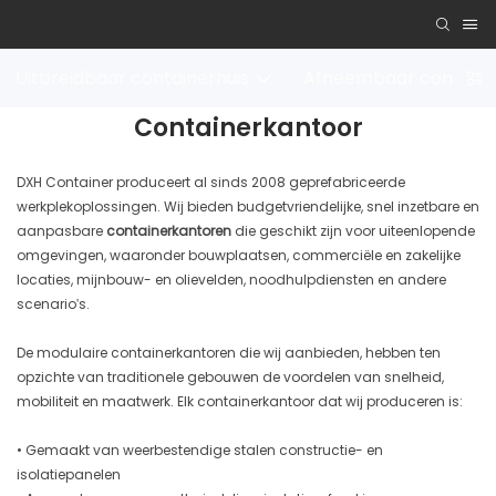
Uitbreidbaar containerhuis
Afneembaar containe
Containerkantoor
DXH Container produceert al sinds 2008 geprefabriceerde
werkplekoplossingen. Wij bieden budgetvriendelijke, snel inzetbare en
aanpasbare
containerkantoren
die geschikt zijn voor uiteenlopende
omgevingen, waaronder bouwplaatsen, commerciële en zakelijke
locaties, mijnbouw- en olievelden, noodhulpdiensten en andere
scenario's.
De modulaire containerkantoren die wij aanbieden, hebben ten
opzichte van traditionele gebouwen de voordelen van snelheid,
mobiliteit en maatwerk. Elk containerkantoor dat wij produceren is:
• Gemaakt van weerbestendige stalen constructie- en
isolatiepanelen