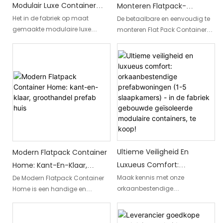
pauzeruimtes
Modulair Luxe Container
Monteren Flatpack-
commerciële projecten,
voor bouwplaatsen,
Prefab Huis
institutionele projecten en
evenementenlocaties,
Containerwoning - Uw
Het in de fabriek op maat
De betaalbare en eenvoudig te
andere toepassingen die een
onderwijsinstellingen of winkels.
gemaakte modulaire luxe
monteren Flat Pack Container
Voorgemonteerd Huis
Perfecte Geprefabriceerde
flexibel, snel inzetbaar
container prefabhuis is een
Home is de ideale
Geprefabriceerd Met
Woonoplossing!
kantoorgebouw vereisen.
voorgemonteerde,
geprefabriceerde
Glazen Ramen
geprefabriceerde structuur
woonoplossing voor mensen
ontworpen met glazen ramen,
die op zoek zijn naar gemak en
waardoor natuurlijk licht de
betaalbaarheid. Met zijn
ruimte binnenkomt. Het biedt
eenvoudige montageproces
een luxueuze woonervaring
biedt deze modulaire woning
door het op maat gemaakte
een perfecte combinatie van
design en de hoogwaardige
functionaliteit en comfort
materialen
Ultieme Veiligheid En
Modern Flatpack Container
Luxueus Comfort:
Home: Kant-En-Klaar,
Orkaanbestendige
Groothandel Prefab Huis
Maak kennis met onze
De Modern Flatpack Container
orkaanbestendige
Home is een handige en
Prefabwoningen (1-5
prefabwoningen, die de perfecte
kosteneffectieve oplossing voor
Slaapkamers) - In De
mix bieden van ultieme
wie op zoek is naar een kant-
Fabriek Gebouwde
veiligheid en luxueus comfort.
en-klaar prefabhuis. Met zijn