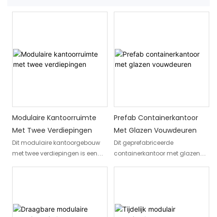
Modulaire Kantoorruimte
Prefab Containerkantoor
Met Twee Verdiepingen
Met Glazen Vouwdeuren
Dit modulaire kantoorgebouw
Dit geprefabriceerde
met twee verdiepingen is een
containerkantoor met glazen
geprefabriceerde
vouwdeuren is ontworpen voor
werkplekoplossing die meerdere
bedrijven die een professionele,
functionele ruimtes integreert in
volledig afgesloten ruimte
één modulaire structuur. Het
nodig hebben zonder de kosten
gebouw kan privékantoren,
of de lange tijd die traditionele