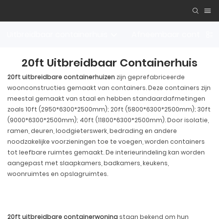
Uitbreidbaar containerhuis
Afneembaar container
20ft Uitbreidbaar Containerhuis
20ft uitbreidbare containerhuizen
zijn geprefabriceerde
woonconstructies gemaakt van containers. Deze containers zijn
meestal gemaakt van staal en hebben standaardafmetingen
zoals 10ft (2950*6300*2500mm); 20ft (5800*6300*2500mm); 30ft
(9000*6300*2500mm); 40ft (11800*6300*2500mm). Door isolatie,
ramen, deuren, loodgieterswerk, bedrading en andere
noodzakelijke voorzieningen toe te voegen, worden containers
tot leefbare ruimtes gemaakt. De interieurindeling kan worden
aangepast met slaapkamers, badkamers, keukens,
woonruimtes en opslagruimtes.
20ft uitbreidbare containerwoning
staan ​​bekend om hun