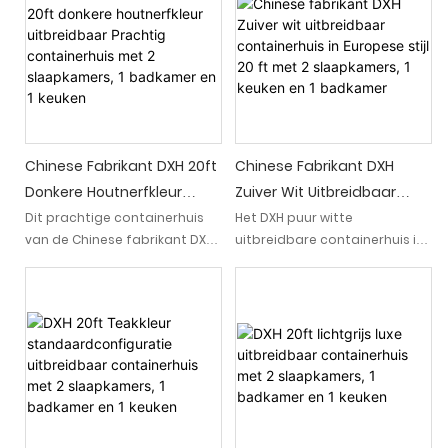
slaapkamers, 1 badkamer en
en een ruime woonkamer. Met
een ruime woonkamer. Dit
eersteklas afwerkingen en een
goed ingerichte huis is
modern design biedt dit
perfect voor wie op zoek is
strakke en stijlvolle huis zowel
naar een stijlvolle en
comfort als verfijning
functionele woonruimte
Chinese Fabrikant DXH 20ft
Chinese Fabrikant DXH
Donkere Houtnerfkleur
Zuiver Wit Uitbreidbaar
Uitbreidbaar Prachtig
Containerhuis In Europese
Dit prachtige containerhuis
Het DXH puur witte
van de Chinese fabrikant DXH
uitbreidbare containerhuis in
Containerhuis Met 2
Stijl 20 Ft Met 2
heeft een donkere
Europese stijl uit China is een
Slaapkamers, 1 Badkamer
Slaapkamers, 1 Keuken En 1
houtnerfkleur. De strakke en
strakke en moderne
En 1 Keuken
Badkamer
moderne afwerking
woonruimte met twee
gecombineerd met de
slaapkamers, een keuken en
functionele indeling maakt
een badkamer, allemaal
het een perfecte keuze voor
binnen een container van 20
wie op zoek is naar een
ft.
stijlvolle en praktische
woonruimte