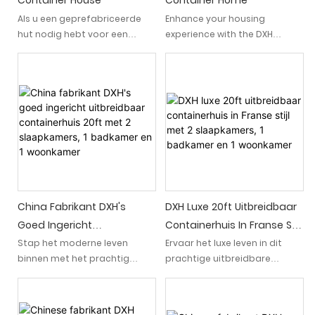
Container House
Container Home
Als u een geprefabriceerde
Enhance your housing
hut nodig hebt voor een
experience with the DXH
kantoor, klaslokaal, winkel of
Prefab Tiny Expandable
tijdelijke camping, biedt dit
Container Home. This
luxe 20ft uitbreidbare
innovative, durable, and
containerhuis een
affordable home is built with
uitzonderlijke kwaliteit en
advanced steel sandwich
flexibiliteit. Ontworpen voor
panels, offering a flexible,
efficiëntie en duurzaamheid,
eco-friendly, and quick-to-
kan het worden uitgebreid om
assemble solution for
een ruime en comfortabele
modern living, working, or
omgeving te creëren, terwijl
emergencies
het ook gemakkelijk te
China Fabrikant DXH's
DXH Luxe 20ft Uitbreidbaar
transporteren en op te zetten
Goed Ingericht
Containerhuis In Franse Stijl
zijn
Uitbreidbaar Containerhuis
Met 2 Slaapkamers, 1
Stap het moderne leven
Ervaar het luxe leven in dit
binnen met het prachtig
prachtige uitbreidbare
20ft Met 2 Slaapkamers, 1
Badkamer En 1 Woonkamer
vervaardigde 20ft
containerhuis van 20 voet in
Badkamer En 1 Woonkamer
uitbreidbare containerhuis
Franse stijl, met twee
van DXH, compleet met 2
slaapkamers, een badkamer