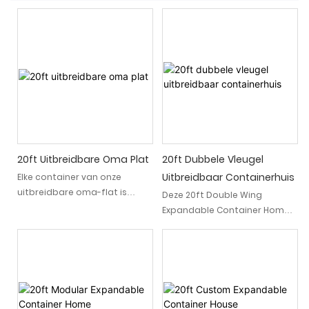
20ft Uitbreidbare Oma Plat
20ft Dubbele Vleugel
Uitbreidbaar Containerhuis
Elke container van onze
uitbreidbare oma-flat is
Deze 20ft Double Wing
gebouwd met materialen van
Expandable Container Home
topkwaliteit en precieze
biedt een stijl die perfect is
engineering om sterkte en
ingesteld tussen
duurzaamheid te
veelzijdigheid, hedendaags
waarborgen. Dit innovatieve
ontwerp en efficiëntie in
modulaire huis is uitbreidbaar
ruimteplanning. Of u het
en biedt comfort en
gebruikt als uw ouderlijk huis,